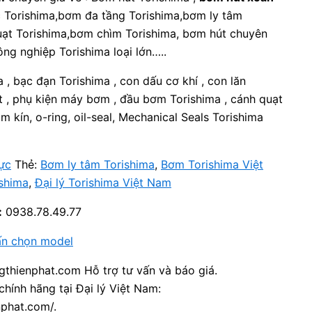
c Torishima,bơm đa tầng Torishima,bơm ly tâm
uạt Torishima,bơm chìm Torishima, bơm hút chuyên
ng nghiệp Torishima loại lớn…..
a , bạc đạn Torishima , con dấu cơ khí , con lăn
t , phụ kiện máy bơm , đầu bơm Torishima , cánh quạt
m kín, o-ring, oil-seal, Mechanical Seals Torishima
ực
Thẻ:
Bơm ly tâm Torishima
,
Bơm Torishima Việt
shima
,
Đại lý Torishima Việt Nam
:
0938.78.49.77
ấn chọn model
thienphat.com Hỗ trợ tư vấn và báo giá.
chính hãng tại Đại lý Việt Nam:
nphat.com/.