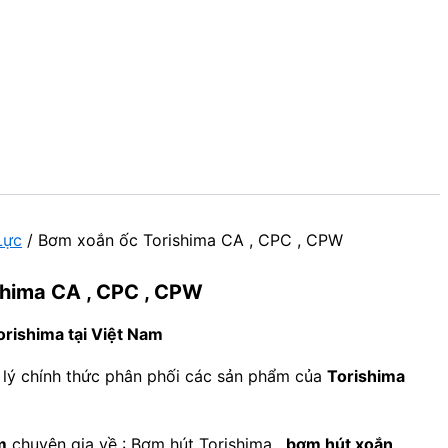
Lực
/ Bơm xoắn ốc Torishima CA , CPC , CPW
shima CA , CPC , CPW
orishima tại Việt Nam
i lý chính thức phân phối các sản phẩm của
Torishima
m
chuyên gia về : Bơm hút Torishima ,
bơm hút xoắn