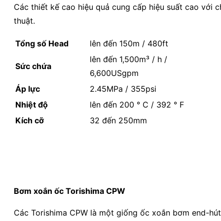
Các thiết kế cao hiệu quả cung cấp hiệu suất cao với c
thuật.
Tổng số Head
lên đến 150m / 480ft
lên đến 1,500m³ / h /
Sức chứa
6,600USgpm
Áp lực
2.45MPa / 355psi
Nhiệt độ
lên đến 200 ° C / 392 ° F
Kích cỡ
32 đến 250mm
Bơm xoắn ốc Torishima CPW
Các Torishima CPW là một giống ốc xoắn bơm end-hút