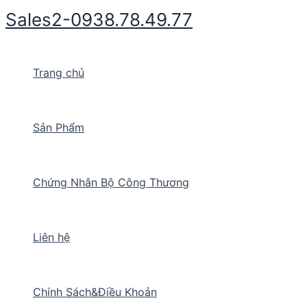
Nhảy
Sales2-0938.78.49.77
tới
nội
dung
Trang chủ
Sản Phẩm
Chứng Nhân Bộ Công Thương
Liên hệ
Chính Sách&Điều Khoản