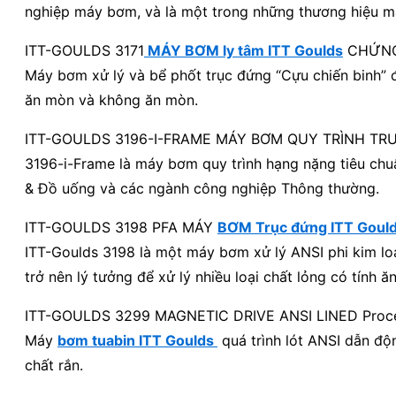
nghiệp máy bơm, và là một trong những thương hiệu máy
ITT-GOULDS 3171
MÁY BƠM ly tâm ITT Goulds
CHỨNG
Máy bơm xử lý và bể phốt trục đứng “Cựu chiến binh” đ
ăn mòn và không ăn mòn.
ITT-GOULDS 3196-I-FRAME MÁY BƠM QUY TRÌNH TR
3196-i-Frame là máy bơm quy trình hạng nặng tiêu chu
& Đồ uống và các ngành công nghiệp Thông thường.
ITT-GOULDS 3198 PFA MÁY
BƠM Trục đứng ITT Goul
ITT-Goulds 3198 là một máy bơm xử lý ANSI phi kim lo
trở nên lý tưởng để xử lý nhiều loại chất lỏng có tính
ITT-GOULDS 3299 MAGNETIC DRIVE ANSI LINED Proc
Máy
bơm tuabin ITT Goulds
quá trình lót ANSI dẫn độ
chất rắn.