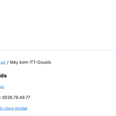
Lực
/ Máy bơm ITT-Goulds
lds
ực
:
0938.78.49.77
ấn chọn model