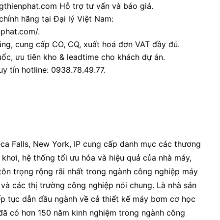
thienphat.com Hỗ trợ tư vấn và báo giá.
chính hãng tại Đại lý Việt Nam:
nphat.com/.
ãng, cung cấp CO, CQ, xuất hoá đơn VAT đầy đủ.
ốc, ưu tiên kho & leadtime cho khách dự án.
y tín hotline: 0938.78.49.77.
neca Falls, New York, IP cung cấp danh mục các thương
 khơi, hệ thống tối ưu hóa và hiệu quả của nhà máy,
tôn trọng rộng rãi nhất trong ngành công nghiệp máy
, và các thị trường công nghiệp nói chung. Là nhà sản
ếp tục dẫn đầu ngành về cả thiết kế máy bơm cơ học
 đã có hơn 150 năm kinh nghiệm trong ngành công