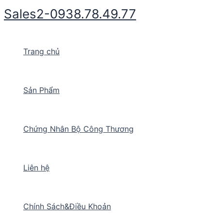
Nhảy
Sales2-0938.78.49.77
tới
nội
dung
Trang chủ
Sản Phẩm
Chứng Nhân Bộ Công Thương
Liên hệ
Chính Sách&Điều Khoản