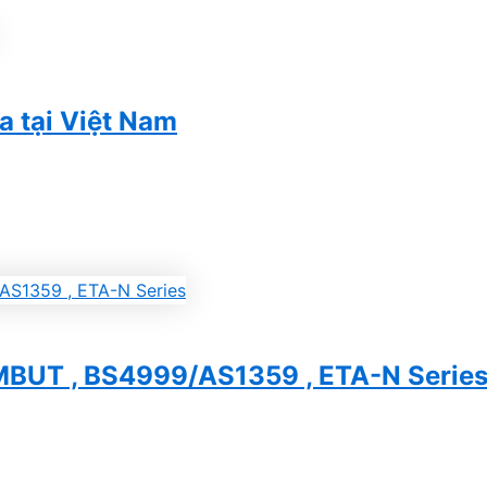
a tại Việt Nam
MBUT , BS4999/AS1359 , ETA-N Serie