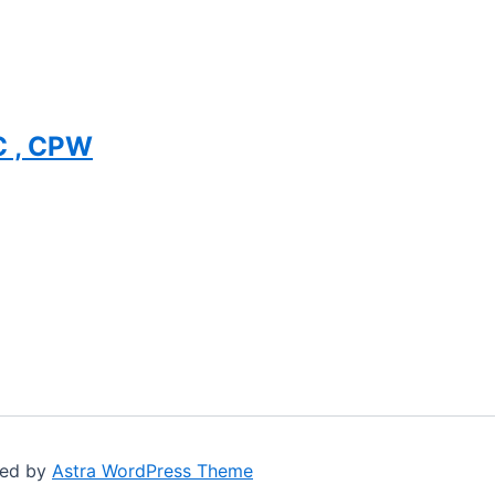
C , CPW
red by
Astra WordPress Theme