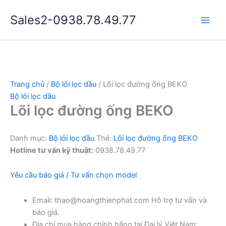
Nhảy
Sales2-0938.78.49.77
tới
Main
nội
dung
Men
Trang chủ
/
Bộ lỏi lọc dầu
/ Lõi lọc đường ống BEKO
Bộ lỏi lọc dầu
Lõi lọc đường ống BEKO
Danh mục:
Bộ lỏi lọc dầu
Thẻ:
Lõi lọc đường ống BEKO
Hotline tư vấn kỹ thuật:
0938.78.49.77
Yêu cầu báo giá / Tư vấn chọn model
Email: thao@hoangthienphat.com Hỗ trợ tư vấn và
báo giá.
Địa chỉ mua hàng chính hãng tại Đại lý Việt Nam: