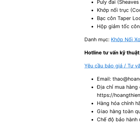
Puly đai (Sheaves 
Khớp nối trục (Co
Bạc côn Taper Lo
Hộp giảm tốc côn
Danh mục:
Khớp Nối X
Hotline tư vấn kỹ thuật
Yêu cầu báo giá / Tư v
Email: thao@hoang
Địa chỉ mua hàng 
https://hoangthie
Hàng hóa chính h
Giao hàng toàn qu
Chế độ bảo hành u