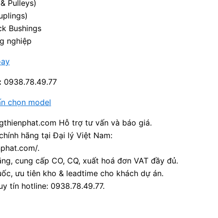
& Pulleys)
uplings)
ck Bushings
g nghiệp
oay
:
0938.78.49.77
ấn chọn model
thienphat.com Hỗ trợ tư vấn và báo giá.
chính hãng tại Đại lý Việt Nam:
nphat.com/.
ãng, cung cấp CO, CQ, xuất hoá đơn VAT đầy đủ.
ốc, ưu tiên kho & leadtime cho khách dự án.
y tín hotline: 0938.78.49.77.