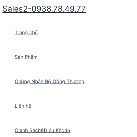
Nhảy
Sales2-0938.78.49.77
tới
nội
dung
Trang chủ
Sản Phẩm
Chứng Nhân Bộ Công Thương
Liên hệ
Chính Sách&Điều Khoản