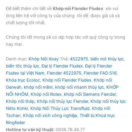
Để biết thêm chi tiết về
Khớp nối Flender Fludex
xin vui
lòng liên hệ với công ty của chúng tôi để được giá cả và
chất lượng tốt nhất.
Chúng tôi rất mong sẽ có dịp hợp tác với quý công ty trong
nay mai .
Danh mục:
Khớp Nối Xoay
Thẻ:
4522975
,
biến mô thủy lực
,
biến tốc thủy lực
,
Đại lý Flender Fludex
,
Đại lý Flender
Fludex tại Việt Nam
,
Flender 4522975
,
Flender FAD 516
,
Khóa trục Ecoloc
,
Khớp nối Flender Fludex
,
Khớp nối
Gerwah
,
khớp nối mềm
,
khớp nối nhanh thủy lực
,
KHỚP
NỐI NHÔM
,
Khớp nối Rotex
,
khớp nối Siemens Flender
,
Khớp nối thép
,
Khớp nối thủy lực Flender
,
Khớp nối thủy lực
Nitto Kohki
,
Khớp Nối Thủy Lực Transfluid
,
Khớp nối
Tschan
,
Khớp nối xích công nghiệp
,
Thiết bị Khoá trục
Ringfeder
Hotline tư vấn kỹ thuật:
0938.78.49.77