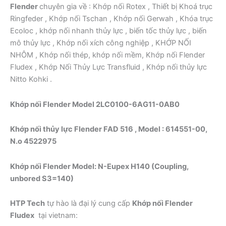
Flender
chuyên gia về : Khớp nối Rotex , Thiết bị Khoá trục
Ringfeder , Khớp nối Tschan , Khớp nối Gerwah , Khóa trục
Ecoloc , khớp nối nhanh thủy lực , biến tốc thủy lực , biến
mô thủy lực , Khớp nối xích công nghiệp , KHỚP NỐI
NHÔM , Khớp nối thép, khớp nối mềm, Khớp nối Flender
Fludex , Khớp Nối Thủy Lực Transfluid , Khớp nối thủy lực
Nitto Kohki .
Khớp nối Flender Model
2LC0100-6AG11-0AB0
Khớp nối thủy lực Flender FAD 516 , Model : 614551-00,
N.o 4522975
Khớp nối Flender Model: N-Eupex H140 (Coupling,
unbored S3=140)
HTP Tech
tự hào là đại lý cung cấp
Khớp nối Flender
Fludex
tại vietnam: