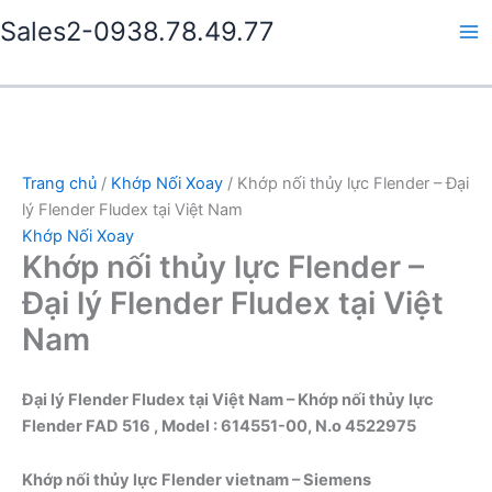
Nhảy
Sales2-0938.78.49.77
tới
Ma
nội
dung
Me
Trang chủ
/
Khớp Nối Xoay
/ Khớp nối thủy lực Flender – Đại
lý Flender Fludex tại Việt Nam
Khớp Nối Xoay
Khớp nối thủy lực Flender –
Đại lý Flender Fludex tại Việt
Nam
Đại lý
Flender Fludex
tại Việt Nam – Khớp nối thủy lực
Flender FAD 516 , Model : 614551-00, N.o 4522975
Khớp nối thủy lực Flender
vietnam – Siemens