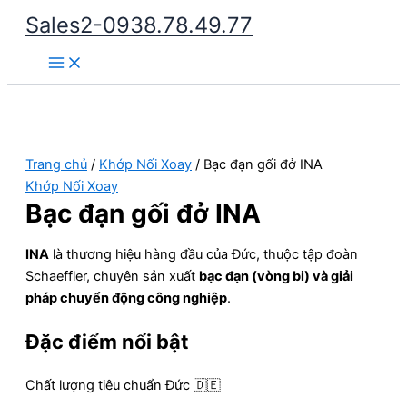
Nhảy
Sales2-0938.78.49.77
tới
Main
nội
Menu
dung
Trang chủ
/
Khớp Nối Xoay
/ Bạc đạn gối đở INA
Khớp Nối Xoay
Bạc đạn gối đở INA
INA
là thương hiệu hàng đầu của Đức, thuộc tập đoàn
Schaeffler, chuyên sản xuất
bạc đạn (vòng bi) và giải
pháp chuyển động công nghiệp
.
Đặc điểm nổi bật
Chất lượng tiêu chuẩn Đức 🇩🇪