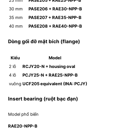
25 mm
PASE205 + RAE25-NPP-B
30 mm
PASE206 + RAE30-NPP-B
35 mm
PASE207 + RAE35-NPP-B
40 mm
PASE208 + RAE40-NPP-B
Dòng gối đỡ mặt bích (flange)
Kiểu
Model
2 lỗ
RCJY20-N + housing oval
4 lỗ
PCJY25-N + RAE25-NPP-B
vuông
UCF205 equivalent (INA: PCJY)
Insert bearing (ruột bạc đạn)
Model phổ biến
RAE20-NPP-B