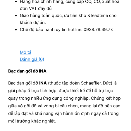
Hàng hóa chính hãng, cung cấp CO, CQ, xuất hoá
đơn VAT đầy đủ.
Giao hàng toàn quốc, ưu tiên kho & leadtime cho
khách dự án.
Chế độ bảo hành uy tín hotline: 0938.78.49.77.
Mô tả
Đánh giá (0)
Bạc đạn gối đở INA
Bạc đạn gối đỡ
INA
(thuộc tập đoàn Schaeffler, Đức) là
giải pháp ổ trục tích hợp, được thiết kế để hỗ trợ trục
quay trong nhiều ứng dụng công nghiệp. Chúng kết hợp
giữa vỏ gối đỡ và vòng bi cầu chèn, mang lại độ bền cao,
dễ lắp đặt và khả năng vận hành ổn định ngay cả trong
môi trường khắc nghiệt.​