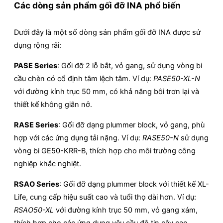
Các dòng sản phẩm gối đỡ INA phổ biến
Dưới đây là một số dòng sản phẩm gối đỡ INA được sử
dụng rộng rãi:
PASE Series
: Gối đỡ 2 lỗ bắt, vỏ gang, sử dụng vòng bi
cầu chèn có cổ định tâm lệch tâm. Ví dụ:
PASE50-XL-N
với đường kính trục 50 mm, có khả năng bôi trơn lại và
thiết kế không giãn nở.​
RASE Series
: Gối đỡ dạng plummer block, vỏ gang, phù
hợp với các ứng dụng tải nặng. Ví dụ:
RASE50-N
sử dụng
vòng bi GE50-KRR-B, thích hợp cho môi trường công
nghiệp khắc nghiệt.​
RSAO Series
:
Gối đỡ dạng plummer block với thiết kế XL-
Life, cung cấp hiệu suất cao và tuổi thọ dài hơn. Ví dụ:
RSAO50-XL
với đường kính trục 50 mm, vỏ gang xám,
thích hợp cho các ứng dụng yêu cầu độ tin cậy cao.