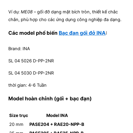
Ví dụ:
ME08
– gối đỡ dạng mặt bích tròn, thiết kế chắc
chắn, phù hợp cho các ứng dụng công nghiệp đa dạng.​
Các model phổ biến
Bạc đạn gối đở INA
:
Brand: INA
SL 04 5026 D-PP-2NR
SL 04 5030 D-PP-2NR
thời gian: 4-6 Tuần
Model hoàn chỉnh (gối + bạc đạn)
Size trục
Model INA
20 mm
PASE204 + RAE20-NPP-B