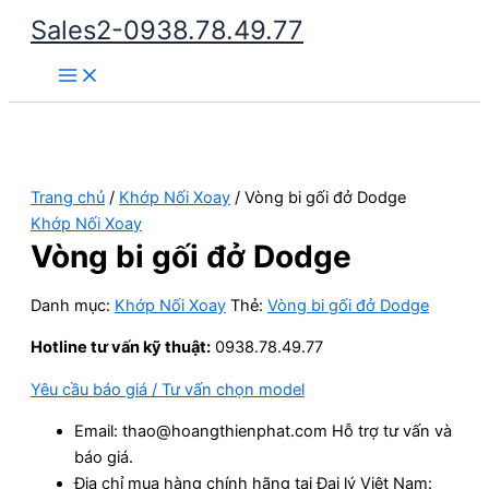
Nhảy
Sales2-0938.78.49.77
tới
Main
nội
Menu
dung
Trang chủ
/
Khớp Nối Xoay
/ Vòng bi gối đở Dodge
Khớp Nối Xoay
Vòng bi gối đở Dodge
Danh mục:
Khớp Nối Xoay
Thẻ:
Vòng bi gối đở Dodge
Hotline tư vấn kỹ thuật:
0938.78.49.77
Yêu cầu báo giá / Tư vấn chọn model
Email: thao@hoangthienphat.com Hỗ trợ tư vấn và
báo giá.
Địa chỉ mua hàng chính hãng tại Đại lý Việt Nam: