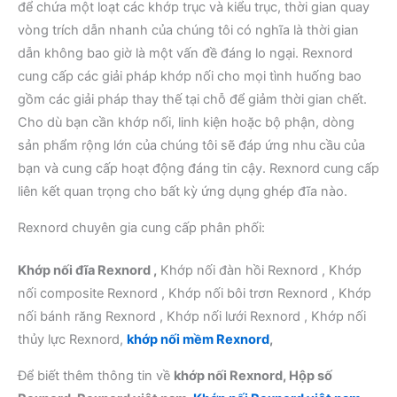
để chứa một loạt các khớp trục và kiểu trục, thời gian quay
vòng trích dẫn nhanh của chúng tôi có nghĩa là thời gian
dẫn không bao giờ là một vấn đề đáng lo ngại. Rexnord
cung cấp các giải pháp khớp nối cho mọi tình huống bao
gồm các giải pháp thay thế tại chỗ để giảm thời gian chết.
Cho dù bạn cần khớp nối, linh kiện hoặc bộ phận, dòng
sản phẩm rộng lớn của chúng tôi sẽ đáp ứng nhu cầu của
bạn và cung cấp hoạt động đáng tin cậy. Rexnord cung cấp
liên kết quan trọng cho bất kỳ ứng dụng ghép đĩa nào.
Rexnord chuyên gia cung cấp phân phối:
Khớp nối đĩa Rexnord ,
Khớp nối đàn hồi Rexnord , Khớp
nối composite Rexnord , Khớp nối bôi trơn Rexnord , Khớp
nối bánh răng Rexnord , Khớp nối lưới Rexnord , Khớp nối
thủy lực Rexnord,
khớp nối mềm Rexnord
,
Để biết thêm thông tin về
khớp nối Rexnord, Hộp số