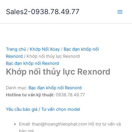
Nhảy
Sales2-0938.78.49.77
tới
Main
nội
dung
Men
Trang chủ
/
Khớp Nối Xoay
/
Bạc đạn khốp nối
Rexnord
/ Khớp nối thủy lực Rexnord
Bạc đạn khốp nối Rexnord
Khớp nối thủy lực Rexnord
Danh mục:
Bạc đạn khốp nối Rexnord
Hotline tư vấn kỹ thuật:
0938.78.49.77
Yêu cầu báo giá / Tư vấn chọn model
Email: thao@hoangthienphat.com Hỗ trợ tư vấn và
báo giá.