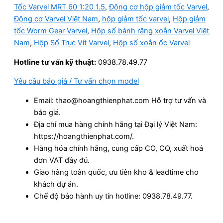
Tốc Varvel MRT 60 1:20 1.5
,
Động cơ hộp giảm tốc Varvel
,
Động cơ Varvel Việt Nam
,
hộp giảm tốc varvel
,
Hộp giảm
tốc Worm Gear Varvel
,
Hộp số bánh răng xoắn Varvel Việt
Nam
,
Hộp Số Trục Vít Varvel
,
Hộp số xoắn ốc Varvel
Hotline tư vấn kỹ thuật:
0938.78.49.77
Yêu cầu báo giá / Tư vấn chọn model
Email: thao@hoangthienphat.com Hỗ trợ tư vấn và
báo giá.
Địa chỉ mua hàng chính hãng tại Đại lý Việt Nam:
https://hoangthienphat.com/.
Hàng hóa chính hãng, cung cấp CO, CQ, xuất hoá
đơn VAT đầy đủ.
Giao hàng toàn quốc, ưu tiên kho & leadtime cho
khách dự án.
Chế độ bảo hành uy tín hotline: 0938.78.49.77.