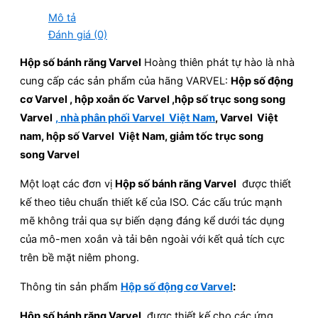
Mô tả
Đánh giá (0)
Hộp số bánh răng Varvel
Hoàng thiên phát tự hào là nhà
cung cấp các sản phẩm của hãng VARVEL:
Hộp số động
cơ Varvel
, hộp xoắn ốc Varvel ,hộp số trục song song
Varvel
, nhà phân phối Varvel Việt Nam
,
Varvel
Việt
nam, hộp số
Varvel
Việt Nam, giảm tốc trục song
song
Varvel
Một loạt các đơn vị
Hộp số bánh răng Varvel
được thiết
kế theo tiêu chuẩn thiết kế của ISO. Các cấu trúc mạnh
mẽ không trải qua sự biến dạng đáng kể dưới tác dụng
của mô-men xoắn và tải bên ngoài với kết quả tích cực
trên bề mặt niêm phong.
Thông tin sản phẩm
Hộp số động cơ Varvel
:
Hộp số bánh răng Varvel
được thiết kế cho các ứng