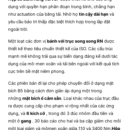
dụng với quyền hạn phân đoạn trung bình, chẳng hạn
như actuation của băng tải. Nhờ họ
tin cậy dài hạn
và
yêu cầu bảo trì thấp đặc biệt thích hợp trong lắp đặt
ngoài trời.
Một loạt các đơn vị
bánh với trục song song RN
được
thiết kế theo tiêu chuẩn thiết kế của ISO. Các cấu trúc
mạnh mẽ không trải qua sự biến dạng đáng kể dưới tác
dụng của mô-men xoắn và tải bên ngoài với kết quả tích
cực trên bề mặt niêm phong.
Các phiên bản đi lại cho phép chuyển đổi ở dạng mặt
bích B5 bằng cách đơn giản áp dụng một trong
những
mặt bích ổ cắm sẵn
. Loại khác nhau của trục đầu
ra được cung cấp cho phạm vi rộng nhất của các ứng
dụng, và
6 kích cỡ
, trong đó 3 đúc nhôm đầu tiên và
một ở
gang
. 30 báo cáo cho hai và ba cặp giảm cho mỗi
một loại giảm và mômen xoắn giữa 110 và 3400 Nm.
Hộp