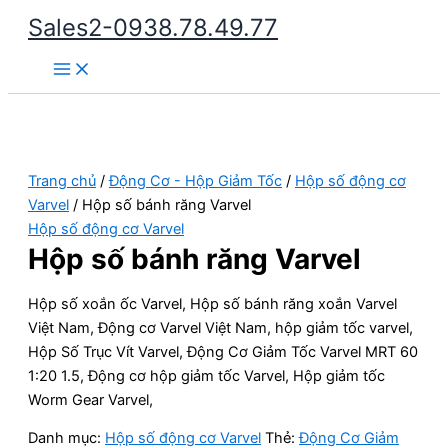
Nhảy
Sales2-0938.78.49.77
tới
Main
nội
Menu
dung
Trang chủ
/
Động Cơ - Hộp Giảm Tốc
/
Hộp số động cơ
Varvel
/ Hộp số bánh răng Varvel
Hộp số động cơ Varvel
Hộp số bánh răng Varvel
Hộp số xoắn ốc Varvel, Hộp số bánh răng xoắn Varvel
Việt Nam, Động cơ Varvel Việt Nam, hộp giảm tốc varvel,
Hộp Số Trục Vít Varvel, Động Cơ Giảm Tốc Varvel MRT 60
1:20 1.5, Động cơ hộp giảm tốc Varvel, Hộp giảm tốc
Worm Gear Varvel,
Danh mục:
Hộp số động cơ Varvel
Thẻ:
Động Cơ Giảm