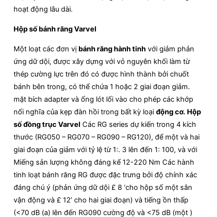
hoạt động lâu dài.
Hộp số bánh răng Varvel
Một loạt các đơn vị
bánh răng hành tinh
với giảm phản
ứng dữ dội, được xây dựng với vỏ nguyên khối làm từ
thép cường lực trên đó có được hình thành bởi chuốt
bánh bên trong, có thể chứa 1 hoặc 2 giai đoạn giảm.
mặt bích adapter và ống lót lối vào cho phép các khớp
nối nghĩa của kẹp đàn hồi trong bất kỳ loại
động cơ
.
Hộp
số đồng trục Varvel
Các RG series dự kiến trong 4 kích
thước (RG050 – RG070 – RG090 – RG120), để một và hai
giai đoạn của giảm với tỷ lệ từ 1:. 3 lên đến 1: 100, và với
Miếng sản lượng không đáng kể 12-220 Nm Các hành
tinh loạt bánh răng RG được đặc trưng bởi độ chính xác
đáng chú ý (phản ứng dữ dội £ 8 ‘cho hộp số một sân
vận động và £ 12’ cho hai giai đoạn) và tiếng ồn thấp
(<70 dB (a) lên đến RG090 cường độ và <75 dB (một )