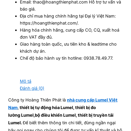
Email: thao@hoangthienphat.com Hỗ trợ tư vấn và
báo giá.
Địa chỉ mua hàng chính hãng tại Đại lý Việt Nam:
https://hoangthienphat.com/.
Hàng hóa chính hãng, cung cấp CO, CQ, xuất hoá
đơn VAT đầy đủ.
Giao hàng toàn quốc, ưu tiên kho & leadtime cho
khách dự án.
Chế độ bảo hành uy tín hotline: 0938.78.49.77.
Mô tả
Đánh giá (0)
Công ty Hoàng Thiên Phát là
nhà cung cấp Lumel Việt
Nam
,
thiết bị tự động hóa Lumel
, thiết bị đo
lường
Lumel,bộ điều khiển
Lumel, thiết bị truyền tải
Lumel
.
Để biết thêm thông tin chi tiết, đừng ngần ngại
hãy gọi ngay cho chúng tôi để được tư vấn kĩ thuật và hỗ