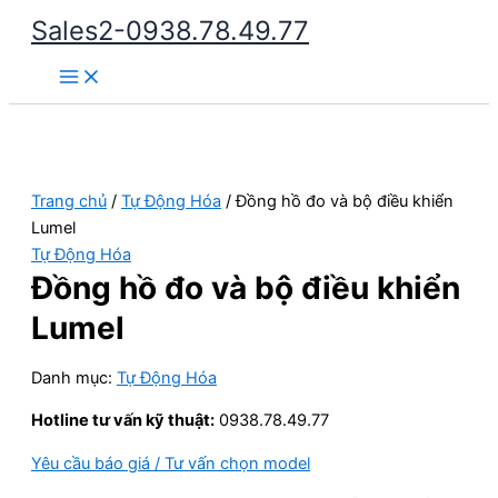
Nhảy
Sales2-0938.78.49.77
tới
Main
nội
Menu
dung
Trang chủ
/
Tự Động Hóa
/ Đồng hồ đo và bộ điều khiển
Lumel
Tự Động Hóa
Đồng hồ đo và bộ điều khiển
Lumel
Danh mục:
Tự Động Hóa
Hotline tư vấn kỹ thuật:
0938.78.49.77
Yêu cầu báo giá / Tư vấn chọn model