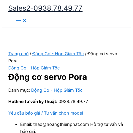
Nhảy
Sales2-0938.78.49.77
tới
Main
nội
Menu
dung
Trang chủ
/
Động Cơ - Hộp Giảm Tốc
/ Động cơ servo
Pora
Động Cơ - Hộp Giảm Tốc
Động cơ servo Pora
Danh mục:
Động Cơ - Hộp Giảm Tốc
Hotline tư vấn kỹ thuật:
0938.78.49.77
Yêu cầu báo giá / Tư vấn chọn model
Email: thao@hoangthienphat.com Hỗ trợ tư vấn và
báo giá.