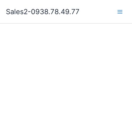
Nhảy
Sales2-0938.78.49.77
tới
Main
nội
dung
Men