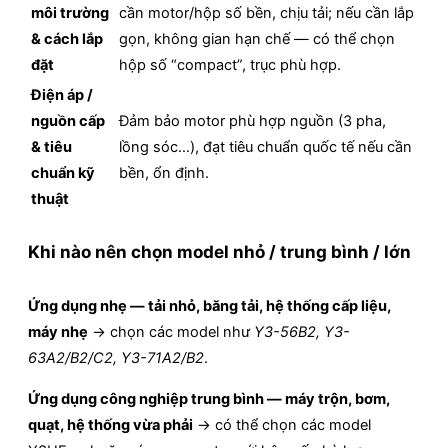
môi trường
cần motor/hộp số bền, chịu tải; nếu cần lắp
& cách lắp
gọn, không gian hạn chế — có thể chọn
đặt
hộp số “compact”, trục phù hợp.
Điện áp /
nguồn cấp
Đảm bảo motor phù hợp nguồn (3 pha,
& tiêu
lồng sóc…), đạt tiêu chuẩn quốc tế nếu cần
chuẩn kỹ
bền, ổn định.
thuật
Khi nào nên chọn model nhỏ / trung bình / lớn
Ứng dụng nhẹ — tải nhỏ, băng tải, hệ thống cấp liệu,
máy nhẹ
→ chọn các model như
Y3-56B2, Y3-
63A2/B2/C2, Y3-71A2/B2
.
Ứng dụng công nghiệp trung bình — máy trộn, bơm,
quạt, hệ thống vừa phải
→ có thể chọn các model