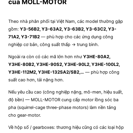
của MOLL-MOTOR
Theo nhà phân phối tại Việt Nam, các model thường gặp
gồm:
Y3-56B2, Y3-63A2, Y3-63B2, Y3-63C2, Y3-
71A2, Y3-71B2
— phù hợp cho các ứng dụng công
nghiệp cơ bản, công suất thấp → trung bình.
Ngoài ra còn có các mã lớn hơn như
Y3HE-80A2,
Y3HE-80B2, Y3HE-90S2, Y3HE-90L2, Y3HE-100L2,
Y3HE-112M2, Y3HE-132SA2/SB2,…
— phù hợp công
suất cao hơn, tải nặng hơn.
Nếu yêu cầu cao (công nghiệp nặng, mô-men, hiệu suất,
độ bền) — MOLL-MOTOR cung cấp motor lồng sóc ba
pha (squirrel-cage three-phase motors) làm nền tảng
cho gear-motor.
Về hộp số / gearboxes: thương hiệu cũng có các loại hộp