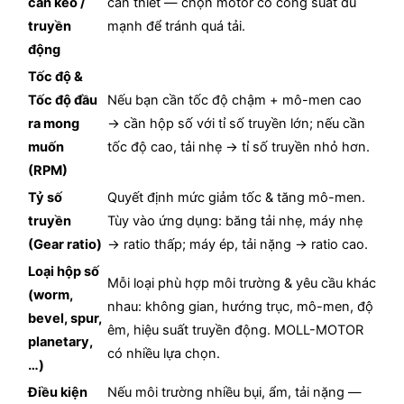
cần kéo /
cần thiết — chọn motor có công suất đủ
truyền
mạnh để tránh quá tải.
động
Tốc độ &
Tốc độ đầu
Nếu bạn cần tốc độ chậm + mô-men cao
ra mong
→ cần hộp số với tỉ số truyền lớn; nếu cần
muốn
tốc độ cao, tải nhẹ → tỉ số truyền nhỏ hơn.
(RPM)
Tỷ số
Quyết định mức giảm tốc & tăng mô-men.
truyền
Tùy vào ứng dụng: băng tải nhẹ, máy nhẹ
(Gear ratio)
→ ratio thấp; máy ép, tải nặng → ratio cao.
Loại hộp số
Mỗi loại phù hợp môi trường & yêu cầu khác
(worm,
nhau: không gian, hướng trục, mô-men, độ
bevel, spur,
êm, hiệu suất truyền động. MOLL-MOTOR
planetary,
có nhiều lựa chọn.
…)
Điều kiện
Nếu môi trường nhiều bụi, ẩm, tải nặng —