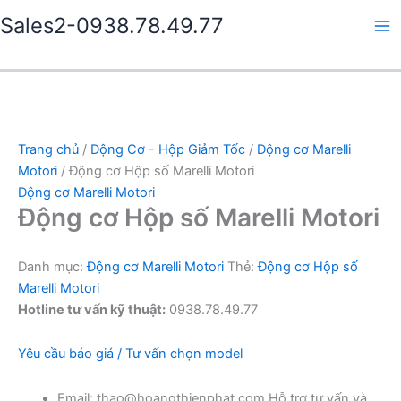
Nhảy
Sales2-0938.78.49.77
tới
Ma
nội
dung
Me
Trang chủ
/
Động Cơ - Hộp Giảm Tốc
/
Động cơ Marelli
Motori
/ Động cơ Hộp số Marelli Motori
Động cơ Marelli Motori
Động cơ Hộp số Marelli Motori
Danh mục:
Động cơ Marelli Motori
Thẻ:
Động cơ Hộp số
Marelli Motori
Hotline tư vấn kỹ thuật:
0938.78.49.77
Yêu cầu báo giá / Tư vấn chọn model
Email: thao@hoangthienphat.com Hỗ trợ tư vấn và