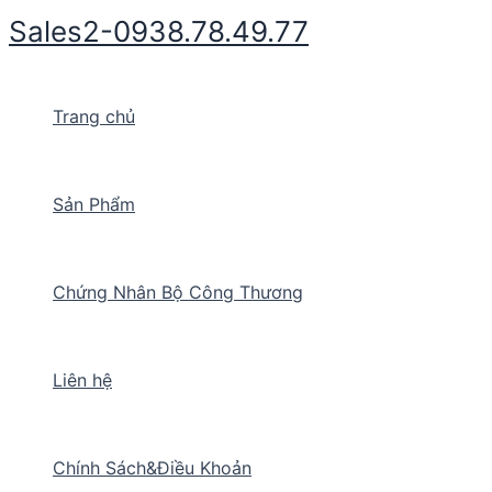
Nhảy
Sales2-0938.78.49.77
tới
nội
dung
Trang chủ
Sản Phẩm
Chứng Nhân Bộ Công Thương
Liên hệ
Chính Sách&Điều Khoản