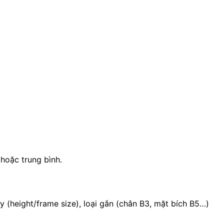
hoặc trung bình.
 (height/frame size), loại gắn (chân B3, mặt bích B5…)