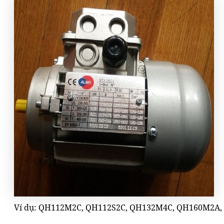
Ví dụ: QH112M2C, QH112S2C, QH132M4C, QH160M2A