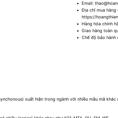
Email: thao@hoang
Địa chỉ mua hàng 
https://hoangthie
Hàng hóa chính h
Giao hàng toàn qu
Chế độ bảo hành u
synchonous) xuất hiện trong ngành với nhiều mẫu mã khá
ó nhiều “series” khác nhau như K21, MTA, QH, SM, WE …