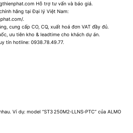
thienphat.com Hỗ trợ tư vấn và báo giá.
chính hãng tại Đại lý Việt Nam:
nphat.com/.
ãng, cung cấp CO, CQ, xuất hoá đơn VAT đầy đủ.
ốc, ưu tiên kho & leadtime cho khách dự án.
y tín hotline: 0938.78.49.77.
c nhau. Ví dụ: model “ST3 250M2‑LLNS‑PTC” của ALMO