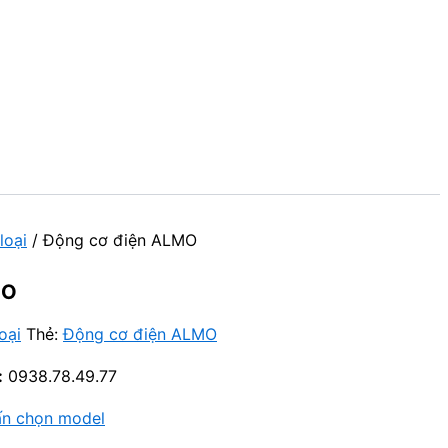
loại
/ Động cơ điện ALMO
MO
oại
Thẻ:
Động cơ điện ALMO
:
0938.78.49.77
ấn chọn model