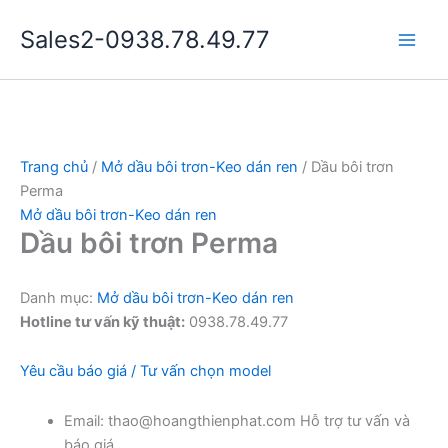
Nhảy
Sales2-0938.78.49.77
tới
Main
nội
dung
Men
Trang chủ
/
Mở dầu bôi trơn-Keo dán ren
/ Dầu bôi trơn
Perma
Mở dầu bôi trơn-Keo dán ren
Dầu bôi trơn Perma
Danh mục:
Mở dầu bôi trơn-Keo dán ren
Hotline tư vấn kỹ thuật:
0938.78.49.77
Yêu cầu báo giá / Tư vấn chọn model
Email: thao@hoangthienphat.com Hỗ trợ tư vấn và
báo giá.