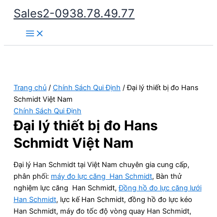
Nhảy
Sales2-0938.78.49.77
tới
Main
nội
Menu
dung
Trang chủ
/
Chính Sách Qui Định
/ Đại lý thiết bị đo Hans
Schmidt Việt Nam
Chính Sách Qui Định
Đại lý thiết bị đo Hans
Schmidt Việt Nam
Đại lý Han Schmidt tại Việt Nam chuyên gia cung cấp,
phân phối:
máy đo lực căng Han Schmidt
, Bàn thử
nghiệm lực căng Han Schmidt,
Đồng hồ đo lực căng lưới
Han Schmidt
, lực kế Han Schmidt, đồng hồ đo lực kéo
Han Schmidt, máy đo tốc độ vòng quay Han Schmidt,