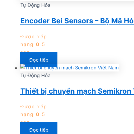
Tự Động Hóa
Encoder Bei Sensors – Bộ Mã H
Được xếp
hạng
0
5
sao
Đọc tiếp
Tự Động Hóa
Thiết bị chuyển mạch Semikron
Được xếp
hạng
0
5
sao
Đọc tiếp