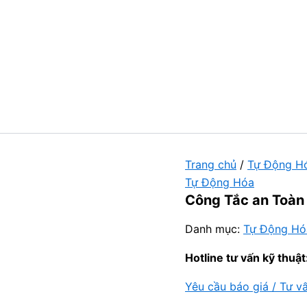
Trang chủ
/
Tự Động H
Tự Động Hóa
Công Tắc an Toàn
Danh mục:
Tự Động Hó
Hotline tư vấn kỹ thuật
Yêu cầu báo giá / Tư v