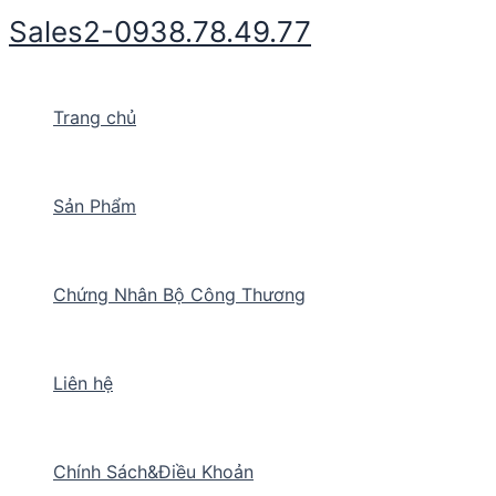
Nhảy
Sales2-0938.78.49.77
tới
nội
dung
Trang chủ
Sản Phẩm
Chứng Nhân Bộ Công Thương
Liên hệ
Chính Sách&Điều Khoản