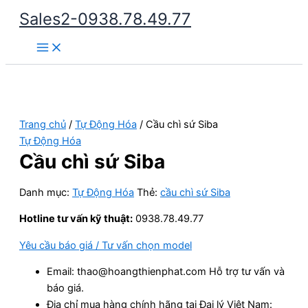
Nhảy
Sales2-0938.78.49.77
tới
Main
nội
Menu
dung
Trang chủ
/
Tự Động Hóa
/ Cầu chì sứ Siba
Tự Động Hóa
Cầu chì sứ Siba
Danh mục:
Tự Động Hóa
Thẻ:
cầu chì sứ Siba
Hotline tư vấn kỹ thuật:
0938.78.49.77
Yêu cầu báo giá / Tư vấn chọn model
Email: thao@hoangthienphat.com Hỗ trợ tư vấn và
báo giá.
Địa chỉ mua hàng chính hãng tại Đại lý Việt Nam: