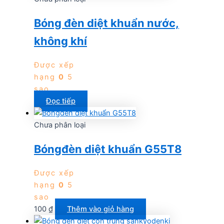
Bóng đèn diệt khuẩn nước,
không khí
Được xếp
hạng
0
5
sao
Đọc tiếp
Chưa phân loại
Bóngđèn diệt khuẩn G55T8
Được xếp
hạng
0
5
sao
100
₫
Thêm vào giỏ hàng