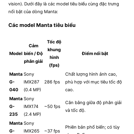
vision). Dưới đây là các model tiêu biểu cùng đặc trưng
nổi bật của dòng Manta:
Các model Manta tiêu biểu
Tốc độ
Cảm
khung
Model
biến / Độ
Điểm nổi bật
hình
phân giải
(fps)
Manta
Sony
Chất lượng hình ảnh cao,
G-
IMX287
286 fps
phù hợp với mục tiêu tốc độ
040
(0.4 MP)
cao.
Manta
Sony
Cân bằng giữa độ phân giải
G-
IMX174
~50 fps
và tốc độ.
235
(2.4 MP)
Manta
Sony
Phiên bản phổ biến; có tùy
G-
IMX265
~37 fps