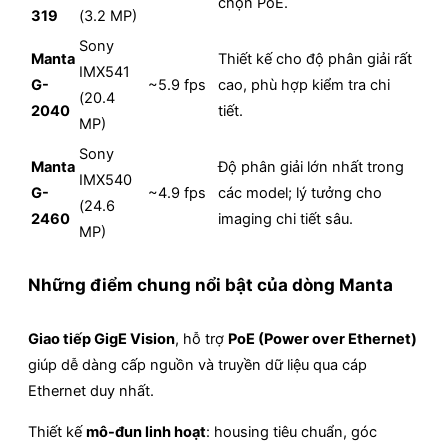
chọn PoE.
319
(3.2 MP)
Sony
Manta
Thiết kế cho độ phân giải rất
IMX541
G-
~5.9 fps
cao, phù hợp kiểm tra chi
(20.4
2040
tiết.
MP)
Sony
Manta
Độ phân giải lớn nhất trong
IMX540
G-
~4.9 fps
các model; lý tưởng cho
(24.6
2460
imaging chi tiết sâu.
MP)
Những điểm chung nổi bật của dòng Manta
Giao tiếp GigE Vision
, hỗ trợ
PoE (Power over Ethernet)
giúp dễ dàng cấp nguồn và truyền dữ liệu qua cáp
Ethernet duy nhất.
Thiết kế
mô-đun linh hoạt
: housing tiêu chuẩn, góc