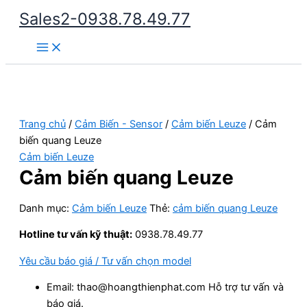
Nhảy
Sales2-0938.78.49.77
tới
Main
nội
Menu
dung
Trang chủ
/
Cảm Biến - Sensor
/
Cảm biến Leuze
/ Cảm
biến quang Leuze
Cảm biến Leuze
Cảm biến quang Leuze
Danh mục:
Cảm biến Leuze
Thẻ:
cảm biến quang Leuze
Hotline tư vấn kỹ thuật:
0938.78.49.77
Yêu cầu báo giá / Tư vấn chọn model
Email: thao@hoangthienphat.com Hỗ trợ tư vấn và
báo giá.