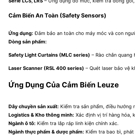
Serie LCS, LRS
– Ứng dụng đo mức, kiểm tra đóng gói, 
Cảm Biến An Toàn (Safety Sensors)
Ứng dụng:
Đảm bảo an toàn cho máy móc và con ngườ
Dòng sản phẩm:
Safety Light Curtains (MLC series)
– Rào chắn quang h
Laser Scanner (RSL 400 series)
– Quét laser bảo vệ k
Ứng Dụng Của Cảm Biến Leuze
Dây chuyền sản xuất:
Kiểm tra sản phẩm, điều hướng r
Logistics & Kho thông minh:
Xác định vị trí hàng hóa,
Ngành ô tô:
Kiểm tra lắp ráp linh kiện chính xác.
Ngành thực phẩm & dược phẩm:
Kiểm tra bao bì, phát 