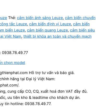
euze
Thẻ:
cảm biến ánh sáng Leuze
,
cảm biến chuyển
công tắc Leuze
,
cảm biến định vị Leuze
,
cảm biến
m biến Leuze
,
cảm biến quang Leuze
,
cảm biến siêu
 tại Việt Nam
,
thiết bị khóa an toàn và chuyển mạch
:
0938.78.49.77
ấn chọn model
thienphat.com Hỗ trợ tư vấn và báo giá.
chính hãng tại Đại lý Việt Nam:
nphat.com/.
ãng, cung cấp CO, CQ, xuất hoá đơn VAT đầy đủ.
ốc, ưu tiên kho & leadtime cho khách dự án.
y tín hotline: 0938.78.49.77.