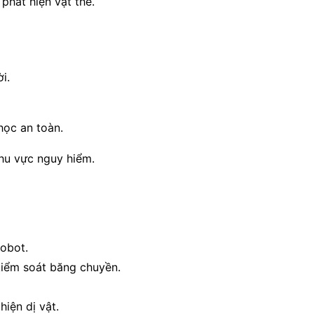
phát hiện vật thể.
i.
ọc an toàn.
hu vực nguy hiểm.
obot.
 kiểm soát băng chuyền.
hiện dị vật.