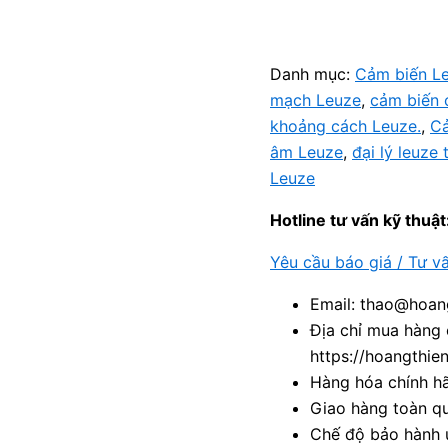
Danh mục:
Cảm biến L
mạch Leuze
,
cảm biến 
khoảng cách Leuze.
,
Cả
âm Leuze
,
đại lý leuze
Leuze
Hotline tư vấn kỹ thuật
Yêu cầu báo giá / Tư v
Email: thao@hoang
Địa chỉ mua hàng 
https://hoangthie
Hàng hóa chính h
Giao hàng toàn qu
Chế độ bảo hành u