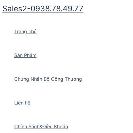
Nhảy
Sales2-0938.78.49.77
tới
nội
dung
Trang chủ
Sản Phẩm
Chứng Nhân Bộ Công Thương
Liên hệ
Chính Sách&Điều Khoản