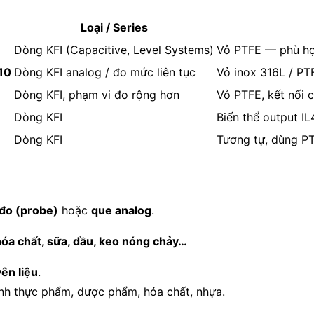
Loại / Series
Dòng KFI (Capacitive, Level Systems)
Vỏ PTFE — phù hợ
10
Dòng KFI analog / đo mức liên tục
Vỏ inox 316L / PTF
Dòng KFI, phạm vi đo rộng hơn
Vỏ PTFE, kết nối c
Dòng KFI
Biến thể output IL
Dòng KFI
Tương tự, dùng PT
đo (probe)
hoặc
que analog
.
 hóa chất, sữa, dầu, keo nóng chảy…
yên liệu
.
nh thực phẩm, dược phẩm, hóa chất, nhựa.