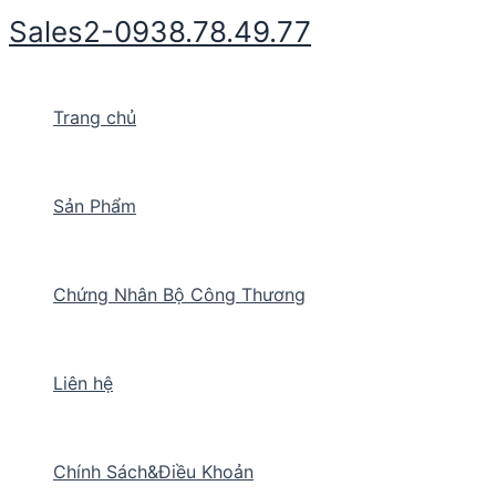
Nhảy
Sales2-0938.78.49.77
tới
nội
dung
Trang chủ
Sản Phẩm
Chứng Nhân Bộ Công Thương
Liên hệ
Chính Sách&Điều Khoản