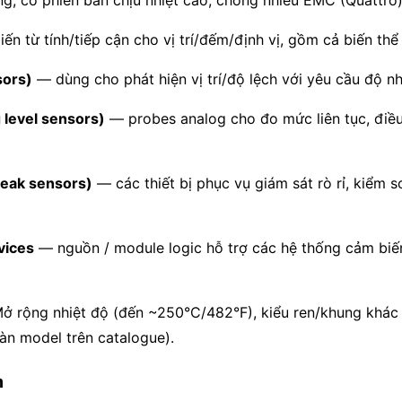
n từ tính/tiếp cận cho vị trí/đếm/định vị, gồm cả biến thể
sors)
— dùng cho phát hiện vị trí/độ lệch với yêu cầu độ 
 level sensors)
— probes analog cho đo mức liên tục, điều
leak sensors)
— các thiết bị phục vụ giám sát rò rỉ, kiểm 
vices
— nguồn / module logic hỗ trợ các hệ thống cảm biế
Mở rộng nhiệt độ (đến ~250°C/482°F), kiểu ren/khung khá
àn model trên catalogue).
m