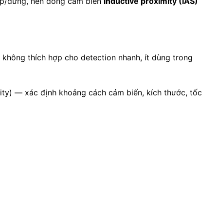
 cấp/dừng, nên dòng cảm biến
inductive proximity (IAS)
 không thích hợp cho detection nhanh, ít dùng trong
mity) — xác định khoảng cách cảm biến, kích thước, tốc