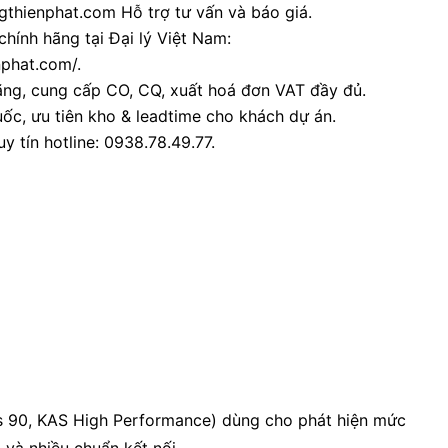
thienphat.com Hỗ trợ tư vấn và báo giá.
chính hãng tại Đại lý Việt Nam:
nphat.com/.
ãng, cung cấp CO, CQ, xuất hoá đơn VAT đầy đủ.
ốc, ưu tiên kho & leadtime cho khách dự án.
y tín hotline: 0938.78.49.77.
ies 90, KAS High Performance) dùng cho phát hiện mức
) và nhiều chuẩn kết nối.