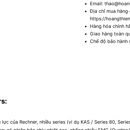
Email: thao@hoang
Địa chỉ mua hàng 
https://hoangthie
Hàng hóa chính h
Giao hàng toàn qu
Chế độ bảo hành u
rs:
ực của Rechner, nhiều series (ví dụ KAS / Series 80, Ser
 tương; có phiên bản chịu nhiệt cao, chống nhiễu EMC (Quattro