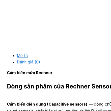
Mô tả
Đánh giá (0)
Cảm biến mức Rechner
Dòng sản phẩm của Rechner Senso
Cảm biến điện dung (Capacitive sensors)
— dòng chủ l
(level control), phát hiện vị trí, vật liệu rời/khối/nhũ