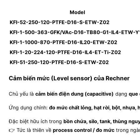
Model
KFI-52-250-120-PTFE-D16-S-ETW-Z02
KFI-1-500-363-GFK/VAc-D16-TB80-G1-IL4-ETW-Y
KFI-1-1000-870-PTFE-D16-IL20-ETW-Z02
KFI-1-20-224-120-PTFE-D16-IL4-ET-Ti-Z02
KFI-51-250-120-PTFE-D16-S-ETW-Z02
Cảm biến mức (Level sensor) của Rechner
Chủ yếu là
cảm biến điện dung (capacitive)
dạng
que 
Ứng dụng chính:
đo mức chất lỏng, hạt rời, bột, nhựa,
Đặc biệt hữu ích trong
bồn chứa, silo, tank, thùng ngu
👉 Tức là thiên về
process control / đo mức
trong ngà