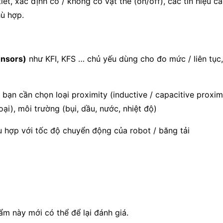
tiết, xác định có / không có vật thể (on/off), các tín hiệu
ù hợp.
ensors)
như KFI, KFS … chủ yếu dùng cho đo mức / liên tục,
bạn cần chọn loại proximity (inductive / capacitive proxi
ại), môi trường (bụi, dầu, nước, nhiệt độ)
ù hợp với tốc độ chuyển động của robot / băng tải
 này mới có thể để lại đánh giá.