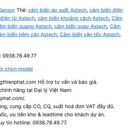
Sensor
Thẻ:
cảm biến áp suất Astech
,
cảm biến điện
điện từ Astech
,
cảm biến khoảng cách Astech
,
Cảm
ảm biến quang Astech
,
cảm biến quay Astech
,
Cảm
m biến tiệm cận Astech
,
Cảm biến vận tốc Astech
,
:
0938.78.49.77
ấn chọn model
thienphat.com Hỗ trợ tư vấn và báo giá.
chính hãng tại Đại lý Việt Nam:
nphat.com/.
ãng, cung cấp CO, CQ, xuất hoá đơn VAT đầy đủ.
ốc, ưu tiên kho & leadtime cho khách dự án.
y tín hotline: 0938.78.49.77.