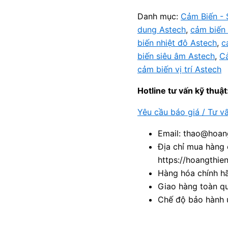
Danh mục:
Cảm Biến - 
dung Astech
,
cảm biến 
biến nhiệt đô Astech
,
c
biến siêu âm Astech
,
Cả
cảm biến vị trí Astech
Hotline tư vấn kỹ thuật
Yêu cầu báo giá / Tư v
Email: thao@hoang
Địa chỉ mua hàng 
https://hoangthie
Hàng hóa chính h
Giao hàng toàn qu
Chế độ bảo hành u