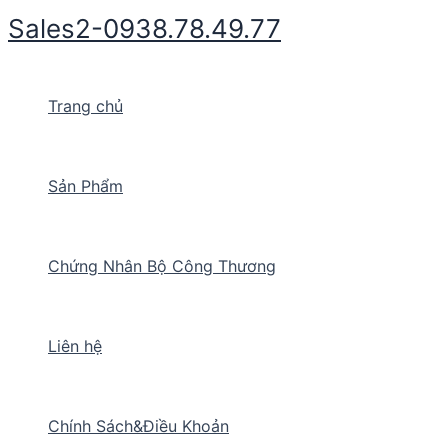
Nhảy
Sales2-0938.78.49.77
tới
nội
dung
Trang chủ
Sản Phẩm
Chứng Nhân Bộ Công Thương
Liên hệ
Chính Sách&Điều Khoản