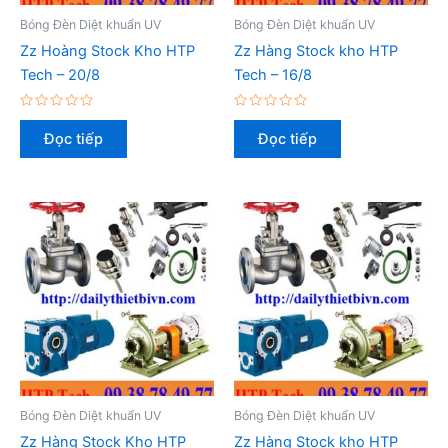
Bóng Đèn Diệt khuẩn UV
Bóng Đèn Diệt khuẩn UV
Zz Hoàng Stock Kho HTP
Zz Hàng Stock kho HTP
Tech – 20/8
Tech – 16/8
Được
Được
xếp
xếp
Đọc tiếp
Đọc tiếp
hạng
hạng
0
0
5
5
sao
sao
Bóng Đèn Diệt khuẩn UV
Bóng Đèn Diệt khuẩn UV
Zz Hàng Stock Kho HTP
Zz Hàng Stock kho HTP