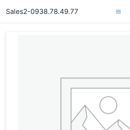
Nhảy
Sales2-0938.78.49.77
tới
Main
nội
dung
Men