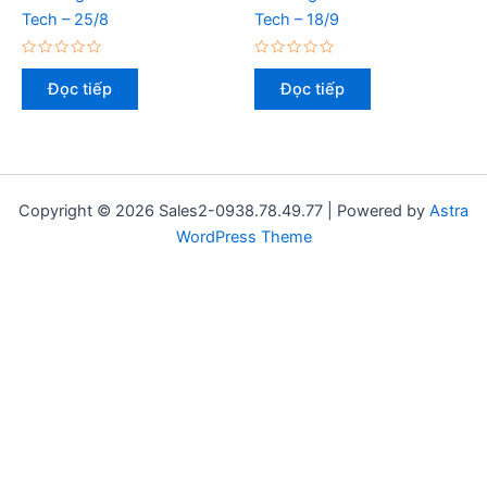
Tech – 25/8
Tech – 18/9
Được
Được
xếp
xếp
Đọc tiếp
Đọc tiếp
hạng
hạng
0
0
5
5
sao
sao
Copyright © 2026 Sales2-0938.78.49.77 | Powered by
Astra
WordPress Theme