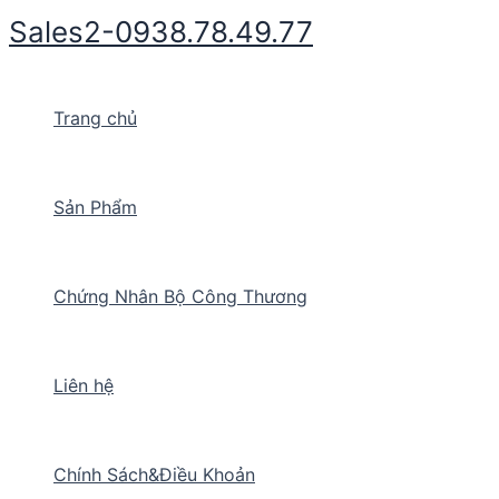
Nhảy
Sales2-0938.78.49.77
tới
nội
dung
Trang chủ
Sản Phẩm
Chứng Nhân Bộ Công Thương
Liên hệ
Chính Sách&Điều Khoản