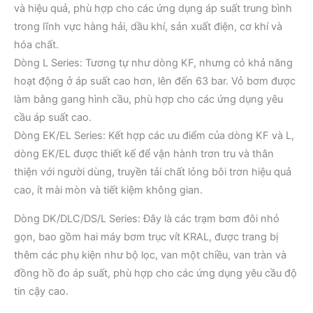
và hiệu quả, phù hợp cho các ứng dụng áp suất trung bình
trong lĩnh vực hàng hải, dầu khí, sản xuất điện, cơ khí và
hóa chất. ​
Dòng L Series: Tương tự như dòng KF, nhưng có khả năng
hoạt động ở áp suất cao hơn, lên đến 63 bar. Vỏ bơm được
làm bằng gang hình cầu, phù hợp cho các ứng dụng yêu
cầu áp suất cao. ​
Dòng EK/EL Series: Kết hợp các ưu điểm của dòng KF và L,
dòng EK/EL được thiết kế để vận hành trơn tru và thân
thiện với người dùng, truyền tải chất lỏng bôi trơn hiệu quả
cao, ít mài mòn và tiết kiệm không gian. ​
Dòng DK/DLC/DS/L Series: Đây là các trạm bơm đôi nhỏ
gọn, bao gồm hai máy bơm trục vít KRAL, được trang bị
thêm các phụ kiện như bộ lọc, van một chiều, van tràn và
đồng hồ đo áp suất, phù hợp cho các ứng dụng yêu cầu độ
tin cậy cao. ​