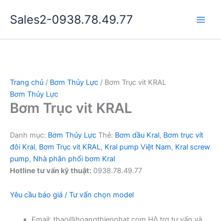
Nhảy
Sales2-0938.78.49.77
tới
Main
nội
dung
Men
Trang chủ
/
Bơm Thủy Lực
/ Bơm Trục vit KRAL
Bơm Thủy Lực
Bơm Trục vit KRAL
Danh mục:
Bơm Thủy Lực
Thẻ:
Bơm dầu Kral
,
Bơm trục vít
đôi Kral
,
Bơm Trục vit KRAL
,
Kral pump Việt Nam
,
Kral screw
pump
,
Nhà phân phối bơm Kral
Hotline tư vấn kỹ thuật:
0938.78.49.77
Yêu cầu báo giá / Tư vấn chọn model
Email: thao@hoangthienphat.com Hỗ trợ tư vấn và