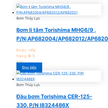
Bơm Thủy Lực
Bơm li tâm Torishima MHG6/9 ,
P/N:AP682004/AP682012/AP6820
Được xếp
hạng
0
5
sao
Đọc tiếp
Bơm Thủy Lực
Đầu bơm Torishima CER-125-
330, P/N I8324486X