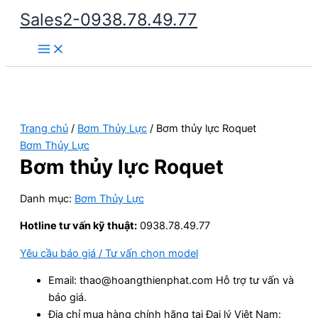
Nhảy
Sales2-0938.78.49.77
tới
Main
nội
Menu
dung
Trang chủ
/
Bơm Thủy Lực
/ Bơm thủy lực Roquet
Bơm Thủy Lực
Bơm thủy lực Roquet
Danh mục:
Bơm Thủy Lực
Hotline tư vấn kỹ thuật:
0938.78.49.77
Yêu cầu báo giá / Tư vấn chọn model
Email: thao@hoangthienphat.com Hỗ trợ tư vấn và
báo giá.
Địa chỉ mua hàng chính hãng tại Đại lý Việt Nam: