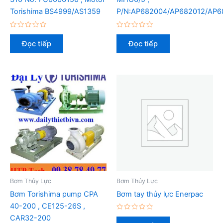
Torishima BS4999/AS1359
P/N:AP682004/AP682012/AP6
Được
Được
xếp
xếp
Đọc tiếp
Đọc tiếp
hạng
hạng
0
0
5
5
sao
sao
Bơm Thủy Lực
Bơm Thủy Lực
Bơm Torishima pump CPA
Bơm tay thủy lực Enerpac
40-200 , CE125-26S ,
Được
CAR32-200
xếp