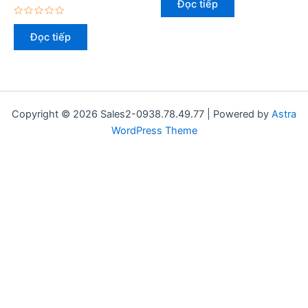
Đọc tiếp
hạng
0
Được
5
xếp
sao
Đọc tiếp
hạng
0
5
sao
Copyright © 2026 Sales2-0938.78.49.77 | Powered by
Astra
WordPress Theme