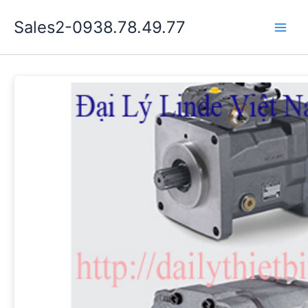
Nhảy
Sales2-0938.78.49.77
tới
Main
nội
dung
Men