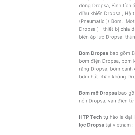
dòng Dropsa, Bình tích á
điều khiển Dropsa , Hệ t
(Pneumatic )( Bơm, Motor
Dropsa ) , thiết bị chia
biến áp lực Dropsa, th
Bơm Dropsa
bao gồm Bơ
bơm điện Dropsa, bơm k
răng Dropsa, bơm cánh 
bơm hút chân không Dr
Bơm mỡ Dropsa
bao gồ
nén Dropsa, van điện từ
HTP Tech
tự hào là đại 
lọc Dropsa
tại vietnam :