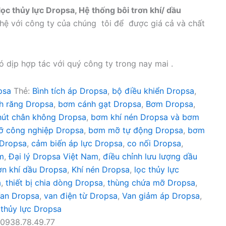
lọc thủy lực Dropsa, Hệ thống bôi trơn khí/ dầu
n hệ với công ty của chúng tôi để được giá cả và chất
ó dịp hợp tác với quý công ty trong nay mai .
psa
Thẻ:
Bình tích áp Dropsa
,
bộ điều khiển Dropsa
,
h răng Dropsa
,
bơm cánh gạt Dropsa
,
Bơm Dropsa
,
út chân không Dropsa
,
bơm khí nén Dropsa và bơm
 công nghiệp Dropsa
,
bơm mỡ tự động Dropsa
,
bơm
 Dropsa
,
cảm biến áp lực Dropsa
,
co nối Dropsa
,
m
,
Đại lý Dropsa Việt Nam
,
điều chỉnh lưu lượng dầu
ơn khí dầu Dropsa
,
Khí nén Dropsa
,
lọc thủy lực
a
,
thiết bị chia dòng Dropsa
,
thùng chứa mỡ Dropsa
,
an Dropsa
,
van điện từ Dropsa
,
Van giảm áp Dropsa
,
 thủy lực Dropsa
0938.78.49.77