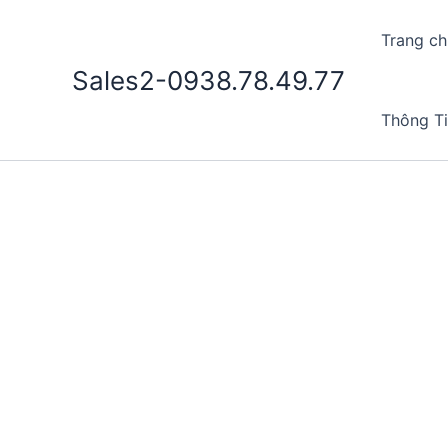
Nhảy
tới
Trang ch
nội
Sales2-0938.78.49.77
dung
Thông T