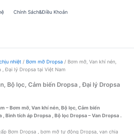
hệ
Chính Sách&Điều Khoản
hịu nhiệt
/
Bơm mỡ Dropsa
/ Bơm mỡ, Van khí nén,
 , Đại lý Dropsa tại Việt Nam
, Bộ lọc, Cảm biến Dropsa , Đại lý Dropsa
Nam – Bơm mỡ, Van khí nén, Bộ lọc, Cảm biến
 Bình tích áp Dropsa , Bộ lọc Dropsa – Van Dropsa .
ấp Bơm Dropsa , bơm mỡ tự động Dropsa, van chia