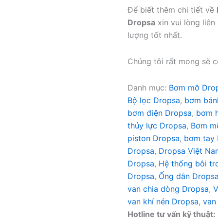
Để biết thêm chi tiết về
Dropsa
xin vui lòng liê
lượng tốt nhất.
Chúng tôi rất mong sẽ c
Danh mục:
Bơm mỡ Dro
Bộ lọc Dropsa
,
bơm bán
bơm điện Dropsa
,
bơm h
thủy lực Dropsa
,
Bơm mỡ
piston Dropsa
,
bơm tay
Dropsa
,
Dropsa Việt Na
Dropsa
,
Hệ thống bôi tr
Dropsa
,
Ống dẫn Drops
van chia dòng Dropsa
,
V
van khí nén Dropsa
,
van
Hotline tư vấn kỹ thuật: