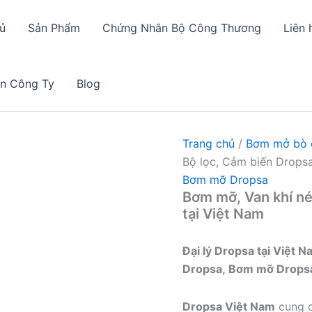
ủ
Sản Phẩm
Chứng Nhân Bộ Công Thương
Liên 
in Công Ty
Blog
Trang chủ
/
Bơm mở bò c
Bộ lọc, Cảm biến Dropsa
Bơm mỡ Dropsa
Bơm mỡ, Van khí nén
tại Việt Nam
Đại lý Dropsa tại Việt 
Dropsa, Bơm mỡ Dropsa ,
Dropsa Việt Nam
cung c