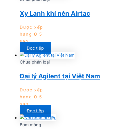
Xy Lanh khí nén Airtac
Được xếp
hạng
0
5
sao
Đọc tiếp
Chưa phân loại
Đại lý Agilent tại Việt Nam
Được xếp
hạng
0
5
sao
Đọc tiếp
Bơm màng