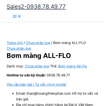
Nhảy
Sales2-0938.78.49.77
tới
Main
nội
Menu
dung
Trang chủ
/
Chưa phân loại
/ Bơm màng ALL-FLO
Chưa phân loại
Bơm màng ALL-FLO
Danh mục:
Chưa phân loại
Thẻ:
Bơm màng All-Flo
Hotline tư vấn kỹ thuật:
0938.78.49.77
Yêu cầu báo giá / Tư vấn chọn model
Email: thao@hoangthienphat.com Hỗ trợ tư vấn và
báo giá.
Địa chỉ mua hàng chính hãng tại Đại lý Việt Nam: