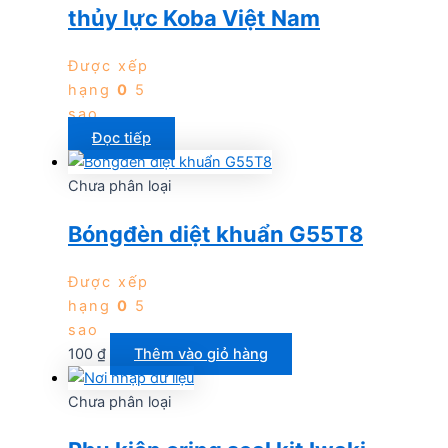
thủy lực Koba Việt Nam
Được xếp
hạng
0
5
sao
Đọc tiếp
Chưa phân loại
Bóngđèn diệt khuẩn G55T8
Được xếp
hạng
0
5
sao
100
₫
Thêm vào giỏ hàng
Chưa phân loại