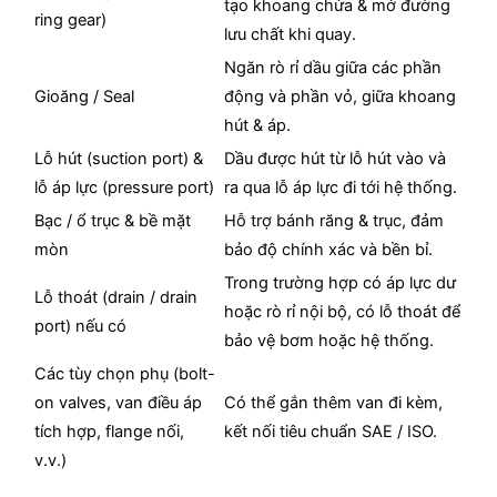
tạo khoang chứa & mở đường
ring gear)
lưu chất khi quay.
Ngăn rò rỉ dầu giữa các phần
Gioăng / Seal
động và phần vỏ, giữa khoang
hút & áp.
Lỗ hút (suction port) &
Dầu được hút từ lỗ hút vào và
lỗ áp lực (pressure port)
ra qua lỗ áp lực đi tới hệ thống.
Bạc / ổ trục & bề mặt
Hỗ trợ bánh răng & trục, đảm
mòn
bảo độ chính xác và bền bỉ.
Trong trường hợp có áp lực dư
Lỗ thoát (drain / drain
hoặc rò rỉ nội bộ, có lỗ thoát để
port) nếu có
bảo vệ bơm hoặc hệ thống.
Các tùy chọn phụ (bolt-
on valves, van điều áp
Có thể gắn thêm van đi kèm,
tích hợp, flange nối,
kết nối tiêu chuẩn SAE / ISO.
v.v.)