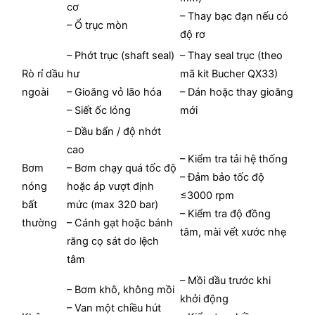
cơ
– Thay bạc đạn nếu có
– Ổ trục mòn
độ rơ
– Phớt trục (shaft seal)
– Thay seal trục (theo
Rò rỉ dầu
hư
mã kit Bucher QX33)
ngoài
– Gioăng vỏ lão hóa
– Dán hoặc thay gioăng
– Siết ốc lỏng
mới
– Dầu bẩn / độ nhớt
cao
– Kiểm tra tải hệ thống
Bơm
– Bơm chạy quá tốc độ
– Đảm bảo tốc độ
nóng
hoặc áp vượt định
≤3000 rpm
bất
mức (max 320 bar)
– Kiểm tra độ đồng
thường
– Cánh gạt hoặc bánh
tâm, mài vết xước nhẹ
răng cọ sát do lệch
tâm
– Mồi dầu trước khi
– Bơm khô, không mồi
khởi động
– Van một chiều hút