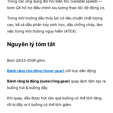
Trong các ứng dụng đòi hỏi biến tốc (variable speed) —
bơm QX hỗ trợ điều chỉnh lưu lượng theo tốc độ động cơ.
Trong môi trường dầu thủy lực có tiêu chuẩn chất lượng
cao, kể cả dầu phân hủy sinh học, dầu chống cháy, làm
việc trong môi trường nguy hiểm (ATEX).
Nguyên lý tóm tắt
Bơm QX33-010R gồm:
Bánh răng chủ động (inner gear)
nối trục dẫn động.
Bánh răng bị động (outer/ring gear)
quay lệch tâm tạo ra
buồng hút & buồng đẩy.
Khi quay, dầu được hút vào qua buồng có thể tích tăng,
rồi bị đẩy ra ở buồng có thể tích giảm.