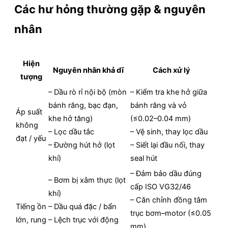
Các hư hỏng thường gặp & nguyên
nhân
Hiện
Nguyên nhân khả dĩ
Cách xử lý
tượng
– Dầu rò rỉ nội bộ (mòn
– Kiểm tra khe hở giữa
bánh răng, bạc đạn,
bánh răng và vỏ
Áp suất
khe hở tăng)
(≤0.02–0.04 mm)
không
– Lọc dầu tắc
– Vệ sinh, thay lọc dầu
đạt / yếu
– Đường hút hở (lọt
– Siết lại đầu nối, thay
khí)
seal hút
– Đảm bảo dầu đúng
– Bơm bị xâm thực (lọt
cấp ISO VG32/46
khí)
– Căn chỉnh đồng tâm
Tiếng ồn
– Dầu quá đặc / bẩn
trục bơm–motor (≤0.05
lớn, rung
– Lệch trục với động
mm)