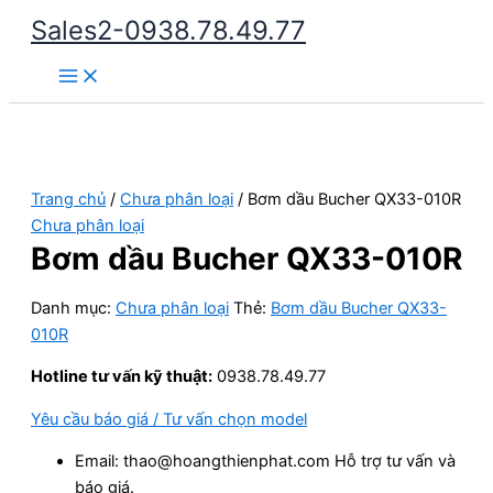
Nhảy
Sales2-0938.78.49.77
tới
Main
nội
Menu
dung
Trang chủ
/
Chưa phân loại
/ Bơm dầu Bucher QX33-010R
Chưa phân loại
Bơm dầu Bucher QX33-010R
Danh mục:
Chưa phân loại
Thẻ:
Bơm dầu Bucher QX33-
010R
Hotline tư vấn kỹ thuật:
0938.78.49.77
Yêu cầu báo giá / Tư vấn chọn model
Email: thao@hoangthienphat.com Hỗ trợ tư vấn và
báo giá.