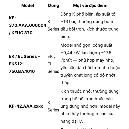
Model
Dòng
Một vài đặc điểm
Dòng K phổ biến, áp suất tới
KF-
K
~16 bar, thường dùng bơm
370.AAA.000004
Series
dầu bôi trơn, kích thước trung
/ KFUG 370
bình.
Model nhỏ gọn, công suất
~0,44 kW, lưu lượng ~17.5
EK / EL Series –
EK /
l/phút — phù hợp máy nhỏ,
EKS12-
EL
yêu cầu dầu bôi trơn nhỏ hoặc
750.BA.1010
Series
truyền chất lỏng có độ nhớt
thấp.
Kích thước nhỏ, thường dùng
trong hệ bôi trơn hoặc các
K
KF-42.AAA.xxxx
ứng dụng nhỏ hơn; model này
Series
nhìn thấy thường ở các cửa
hàng đại lý.