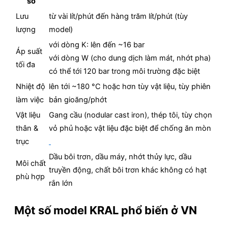
số
Lưu
từ vài lít/phút đến hàng trăm lít/phút (tùy
lượng
model)
với dòng K: lên đến ~16 bar
Áp suất
với dòng W (cho dung dịch làm mát, nhớt pha)
tối đa
có thể tới 120 bar trong môi trường đặc biệt
Nhiệt độ
lên tới ~180 °C hoặc hơn tùy vật liệu, tùy phiên
làm việc
bản gioăng/phớt
Vật liệu
Gang cầu (nodular cast iron), thép tôi, tùy chọn
thân &
vỏ phủ hoặc vật liệu đặc biệt để chống ăn mòn
trục
Dầu bôi trơn, dầu máy, nhớt thủy lực, dầu
Môi chất
truyền động, chất bôi trơn khác không có hạt
phù hợp
rắn lớn
Một số model KRAL phổ biến ở VN