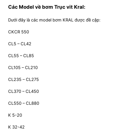
Các Model về bơm Trục vit Kral:
Dưới đây là các model bơm KRAL được đề cập:
CKCR 550
CL5 – CL42
CL55 – CL85
CL105 – CL210
CL235 – CL275
CL370 – CL450
CL550 – CL880
K 5-20
K 32-42