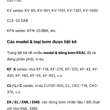
DS1-750
KV series: KV-85, KV-951, KV-1101, KV-1301, KV-1500
CLE-32 DAB
KFN series: KFN-20.BBA, etc.
Các model & loại bơm được liệt kê
Trang liệt kê rất nhiều
model & dòng bơm KRAL
đã và
đang phân phối, ví dụ:
KF
,
K
series: như KF-118, KF-275, KF-370, KF-42, KF-
450, KF-160, KF-55, KF-951, v.v.
CL / L / C
series: ví dụ CLF05-450, CL, CKC-118, CKC-
370, v.v.
EK / EL / EML / EMS
: các dòng bơm nhiên liệu / đốt (fuel
oil) như EML, EMS.