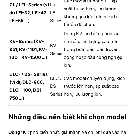
Các model từ dòng L – áp
CL / LFI– Series (ví
L /
suất trung bình, lưu lượng
dụ LFI-32, LFI-42,
LFI
không quá lớn, nhiều kích
LFI-55 …)
Series
thước để chọn.
Dòng KV lớn hơn, phục vụ
KV- Series (KV-
nhu cầu lưu lượng cao hơn
KV
951, KV-1101, KV-
trong bơm dầu, dầu truyền
Series
1301, KV-1500 …)
động hoặc dầu công nghiệp
lớn.
DLC- / DS- Series
DLC /
Các model chuyên dụng, kích
(ví dụ DLC-900,
DS
thước lớn hơn, áp suất cao
DLC-1100, DS1-
Series
hơn, lưu lượng lớn.
750 …)
Những điều nên biết khi chọn model
Dòng “K”
: phổ biến nhất, giá thành và chi phí đưa vào hệ