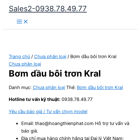
Nhảy
Sales2-0938.78.49.77
tới
Main
nội
Menu
dung
Trang chủ
/
Chưa phân loại
/ Bơm dầu bôi trơn Kral
Chưa phân loại
Bơm dầu bôi trơn Kral
Danh mục:
Chưa phân loại
Thẻ:
Bơm dầu bôi trơn Kral
Hotline tư vấn kỹ thuật:
0938.78.49.77
Yêu cầu báo giá / Tư vấn chọn model
Email: thao@hoangthienphat.com Hỗ trợ tư vấn và
báo giá.
Địa chỉ mua hàng chính hãng tại Đại lý Việt Nam: