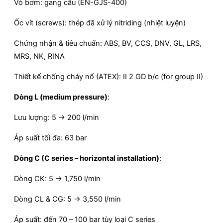
Vỏ bơm: gang cầu (EN-GJS-400)
Ốc vít (screws): thép đã xử lý nitriding (nhiệt luyện)
Chứng nhận & tiêu chuẩn: ABS, BV, CCS, DNV, GL, LRS,
MRS, NK, RINA
Thiết kế chống cháy nổ (ATEX): II 2 GD b/c (for group II)
Dòng L (medium pressure)
:
Lưu lượng: 5 → 200 l/min
Áp suất tối đa: 63 bar
Dòng C (C series – horizontal installation)
:
Dòng CK: 5 → 1,750 l/min
Dòng CL & CG: 5 → 3,550 l/min
Áp suất: đến 70 – 100 bar tùy loại C series