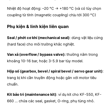
Nhiệt độ hoạt động: –20 °C → +180 °C (và có tùy chọn
coupling từ tính (magnetic coupling) chịu tới 300 °C)
Phụ kiện & linh kiện liên quan
Seal / phớt cơ khí (mechanical seal)
: dùng vật liệu cứng
(hard face) cho môi trường khắc nghiệt.
Van xả (overflow / bypass valve):
thường nằm trong
khoảng 10-16 bar, hoặc 3-5.9 bar tùy model.
Hộp số (gearbox, bevel / spiral bevel / servo gear unit)
:
trang bị khi cần truyền động hoặc gắn với motor tiêu
chuẩn.
Kit bảo trì (maintenance kit)
: ví dụ kit cho KF-550, KF-
660 … chứa các seal, gasket, O-ring, phụ tùng nhỏ.