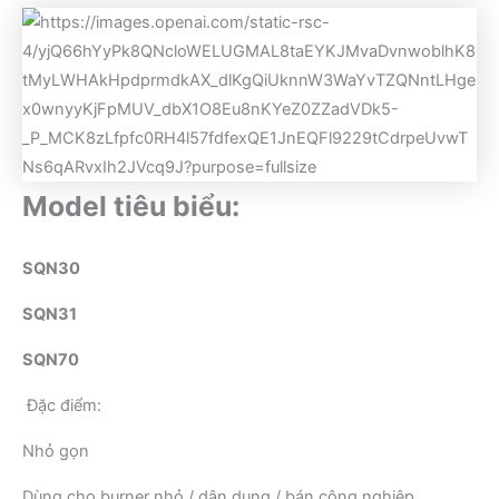
Model tiêu biểu:
SQN30
SQN31
SQN70
Đặc điểm:
Nhỏ gọn
Dùng cho burner nhỏ / dân dụng / bán công nghiệp