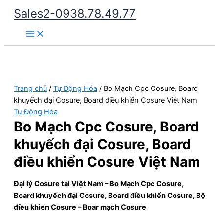
Nhảy
Sales2-0938.78.49.77
tới
Main
nội
Menu
dung
Trang chủ
/
Tự Động Hóa
/ Bo Mạch Cpc Cosure, Board
khuyếch đại Cosure, Board điều khiển Cosure Việt Nam
Tự Động Hóa
Bo Mạch Cpc Cosure, Board
khuyếch đại Cosure, Board
điều khiển Cosure Việt Nam
Đại lý Cosure tại Việt Nam – Bo Mạch Cpc Cosure,
Board khuyếch đại Cosure, Board điều khiển Cosure, Bộ
điều khiển Cosure – Boar mạch Cosure