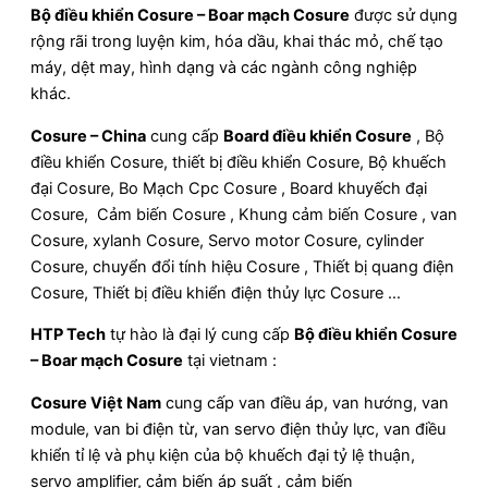
Bộ điều khiển Cosure – Boar mạch Cosure
được sử dụng
rộng rãi trong luyện kim, hóa dầu, khai thác mỏ, chế tạo
máy, dệt may, hình dạng và các ngành công nghiệp
khác.
Cosure – China
cung cấp
Board điều khiển Cosure
, Bộ
điều khiển Cosure, thiết bị điều khiển Cosure, Bộ khuếch
đại Cosure, Bo Mạch Cpc Cosure , Board khuyếch đại
Cosure, Cảm biến Cosure , Khung cảm biến Cosure , van
Cosure, xylanh Cosure, Servo motor Cosure, cylinder
Cosure, chuyển đổi tính hiệu Cosure , Thiết bị quang điện
Cosure, Thiết bị điều khiển điện thủy lực Cosure …
HTP Tech
tự hào là đại lý cung cấp
Bộ điều khiển Cosure
– Boar mạch Cosure
tại vietnam :
Cosure Việt Nam
cung cấp van điều áp, van hướng, van
module, van bi điện từ, van servo điện thủy lực, van điều
khiển tỉ lệ và phụ kiện của bộ khuếch đại tỷ lệ thuận,
servo amplifier, cảm biến áp suất , cảm biến