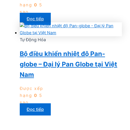
hạng
0
5
sao
Đọc tiếp
Tự Động Hóa
Bộ điều khiển nhiệt độ Pan-
globe – Đại lý Pan Globe tại Việt
Nam
Được xếp
hạng
0
5
sao
Đọc tiếp