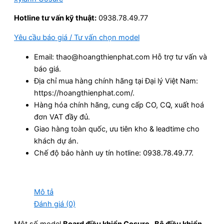
Hotline tư vấn kỹ thuật:
0938.78.49.77
Yêu cầu báo giá / Tư vấn chọn model
Email: thao@hoangthienphat.com Hỗ trợ tư vấn và
báo giá.
Địa chỉ mua hàng chính hãng tại Đại lý Việt Nam:
https://hoangthienphat.com/.
Hàng hóa chính hãng, cung cấp CO, CQ, xuất hoá
đơn VAT đầy đủ.
Giao hàng toàn quốc, ưu tiên kho & leadtime cho
khách dự án.
Chế độ bảo hành uy tín hotline: 0938.78.49.77.
Mô tả
Đánh giá (0)
Một số model
Board điều khiển Cosure , Bộ điều khiển