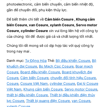
photoelectronic, cảm biến chuyển, cảm biến nhiệt độ,
gần để chuyển đổi, phụ kiện thủy lực.
Để biết thêm chi tiết về
Cảm biến Cosure , Khung cảm
biến Cosure, van Cosure, xylanh Cosure, Servo motor
Cosure, cylinder Cosure
xin vui lòng liên hệ với công ty
của chúng tôi để được giá cả và chất lượng tốt nhất.
Chúng tôi rất mong sẽ có dịp hợp tác với quý công ty
trong nay mai .
Danh mục:
Tự Động Hóa
Thẻ:
Bộ điều khiển Cosure
,
Bộ
khuếch đại Cosure
,
Bo Mạch Cpc Cosure
,
Boar mạch
Cosure
,
Board điều khiển Cosure
,
Board khuyếch đại
Cosure
,
Cảm biến Cosure
,
chuyển đổi tính hiệu Cosure
,
Cosure
,
Cosure Việt Nam
,
cylinder Cosure
,
Đại lý Cosure
Việt Nam
,
Khung cảm biến Cosure
,
Servo motor Cosure
,
thiết bị điều khiển Cosure
,
Thiết bị điều khiển điện thủy
lực Cosure
,
Thiết bị quang điện Cosure
,
van Cosure
,
xylanh Cosure