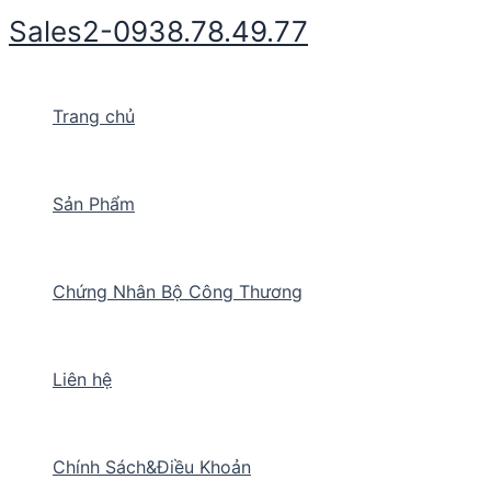
Nhảy
Sales2-0938.78.49.77
tới
nội
dung
Trang chủ
Sản Phẩm
Chứng Nhân Bộ Công Thương
Liên hệ
Chính Sách&Điều Khoản