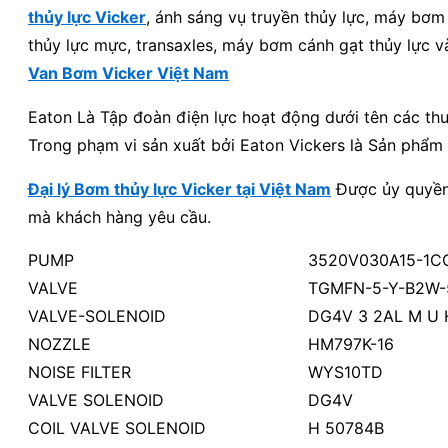
thủy lực Vicker
, ánh sáng vụ truyền thủy lực, máy bơm 
thủy lực mực, transaxles, máy bơm cánh gạt thủy lực 
Van Bơm Vicker Việt Nam
Eaton Là Tập đoàn điện lực hoạt động dưới tên các t
Trong phạm vi sản xuất bởi Eaton Vickers là Sản phẩm
Đại lý Bơm thủy lực Vicker tại Việt Nam
Được ủy quyền 
mà khách hàng yêu cầu.
PUMP
3520V030A15-1CC20
VALVE
TGMFN-5-Y-B2W-
VALVE-SOLENOID
DG4V 3 2AL M U 
NOZZLE
HM797K-16
NOISE FILTER
WYS10TD
VALVE SOLENOID
DG4V
COIL VALVE SOLENOID
H 50784B