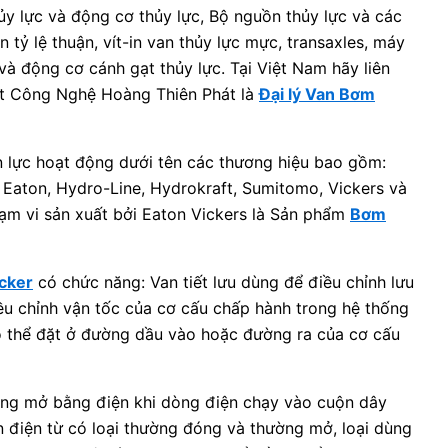
ủy lực và động cơ thủy lực, Bộ nguồn thủy lực và các
n tỷ lệ thuận, vít-in van thủy lực mực, transaxles, máy
và động cơ cánh gạt thủy lực. Tại Việt Nam hãy liên
t Công Nghệ Hoàng Thiên Phát là
Đại lý Van Bơm
n lực hoạt động dưới tên các thương hiệu bao gồm:
Eaton, Hydro-Line, Hydrokraft, Sumitomo, Vickers và
ạm vi sản xuất bởi Eaton Vickers là Sản phẩm
Bơm
icker
có chức năng: Van tiết lưu dùng để điều chỉnh lưu
ều chỉnh vận tốc của cơ cấu chấp hành trong hệ thống
 có thể đặt ở đường dầu vào hoặc đường ra của cơ cấu
óng mở bằng điện khi dòng điện chạy vào cuộn dây
an điện từ có loại thường đóng và thường mở, loại dùng