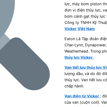
lực, máy bơm piston th
đơn vị điện thủy lực, va
bơm cánh gạt thủy lực 
Công ty TNHH Kỹ Thuậ
Vicker Việt Nam
Eaton Là Tập đoàn điệ
Char-Lynn, Dynapower, 
Weatherhead. Trong ph
thủy lực Vicker
.
Van tiết lưu thủy lực V
lượng dầu, và do đó đi
thủy lực. Van tiết lưu
chấp hành.
Van điện từ Vicker
: đ
của van (cuộn coil). V