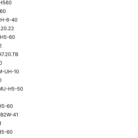
H560
60
-H-6-40
.20.22
H5-60
2
7.20.TB
0
M-UH-10
0
MU-H5-50
H5-60
B2W-41
1
H5-60