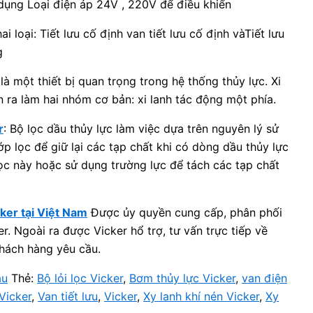
 dụng Loại điện áp 24V , 220V để điều khiển
ai loại: Tiết lưu cố định van tiết lưu cố định vàTiết lưu
g
là một thiết bị quan trọng trong hệ thống thủy lực. Xi
n ra làm hai nhóm cơ bản: xi lanh tác động một phía.
r
: Bộ lọc dầu thủy lực làm việc dựa trên nguyên lý sử
ớp lọc để giữ lại các tạp chất khi có dòng dầu thủy lực
ọc này hoặc sử dụng trường lực để tách các tạp chất
cker tại Việt Nam
Được ủy quyền cung cấp, phân phối
. Ngoài ra được Vicker hổ trợ, tư vấn trực tiếp về
ách hàng yêu cầu.
ầu
Thẻ:
Bộ lỏi lọc Vicker
,
Bơm thủy lực Vicker
,
van điện
Vicker
,
Van tiết lưu
,
Vicker
,
Xy lanh khí nén Vicker
,
Xy