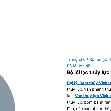
Trang chủ
/
Bộ lỏi lọc 
Bộ lỏi lọc dầu
Bộ lỏi lọc thủy lự
Đại lý Bơm thủy Vicker
thủy lực, van phanh thủ
lực,
Van thuỷ lực Vicke
thủy lực, bơm bánh răng
tĩnh, các sản phẩm thủ