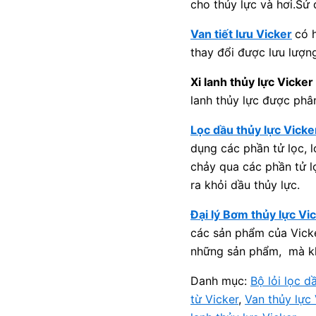
cho thủy lực và hơi.Sử
Van tiết lưu Vicker
có h
thay đổi được lưu lượn
Xi lanh thủy lực Vicker
lanh thủy lực được phâ
Lọc dầu thủy lực Vicke
dụng các phần tử lọc, l
chảy qua các phần tử l
ra khỏi dầu thủy lực.
Đại lý Bơm thủy lực Vi
các sản phẩm của Vicker
những sản phẩm, mà kh
Danh mục:
Bộ lỏi lọc d
từ Vicker
,
Van thủy lực 