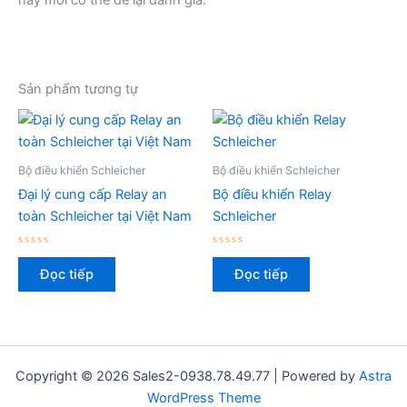
Sản phẩm tương tự
Bộ điều khiển Schleicher
Bộ điều khiển Schleicher
Đại lý cung cấp Relay an
Bộ điều khiển Relay
toàn Schleicher tại Việt Nam
Schleicher
Được
Được
xếp
xếp
Đọc tiếp
Đọc tiếp
hạng
hạng
0
0
5
5
sao
sao
Copyright © 2026 Sales2-0938.78.49.77 | Powered by
Astra
WordPress Theme