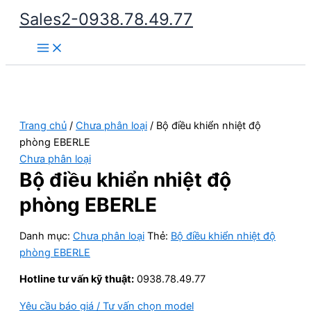
Nhảy
Sales2-0938.78.49.77
tới
Main
nội
Menu
dung
Trang chủ
/
Chưa phân loại
/ Bộ điều khiển nhiệt độ
phòng EBERLE
Chưa phân loại
Bộ điều khiển nhiệt độ
phòng EBERLE
Danh mục:
Chưa phân loại
Thẻ:
Bộ điều khiển nhiệt độ
phòng EBERLE
Hotline tư vấn kỹ thuật:
0938.78.49.77
Yêu cầu báo giá / Tư vấn chọn model