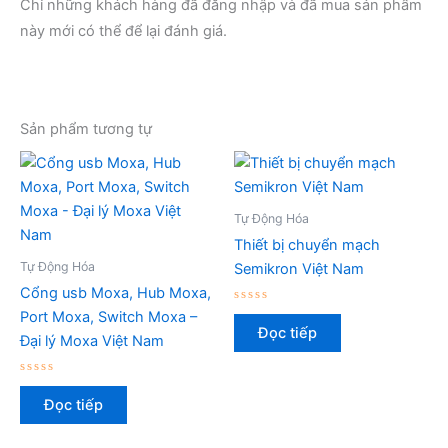
Chỉ những khách hàng đã đăng nhập và đã mua sản phẩm
này mới có thể để lại đánh giá.
Sản phẩm tương tự
Tự Động Hóa
Thiết bị chuyển mạch
Tự Động Hóa
Semikron Việt Nam
Cổng usb Moxa, Hub Moxa,
Được
Port Moxa, Switch Moxa –
xếp
Đọc tiếp
hạng
Đại lý Moxa Việt Nam
0
5
sao
Được
xếp
Đọc tiếp
hạng
0
5
sao