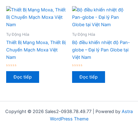
Tự Động Hóa
Tự Động Hóa
Thiết Bị Mạng Moxa, Thiết Bị
Bộ điều khiển nhiệt độ Pan-
Chuyển Mạch Moxa Việt
globe – Đại lý Pan Globe tại
Nam
Việt Nam
Được
Được
xếp
xếp
Đọc tiếp
Đọc tiếp
hạng
hạng
0
0
5
5
sao
sao
Copyright © 2026 Sales2-0938.78.49.77 | Powered by
Astra
WordPress Theme