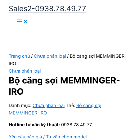
Nhảy
Sales2-0938.78.49.77
tới
Main
nội
Menu
dung
Trang chủ
/
Chưa phân loại
/ Bộ căng sợi MEMMINGER-
IRO
Chưa phân loại
Bộ căng sợi MEMMINGER-
IRO
Danh mục:
Chưa phân loại
Thẻ:
Bộ căng sợi
MEMMINGER-IRO
Hotline tư vấn kỹ thuật:
0938.78.49.77
Yêu cầu báo giá / Tư vấn chọn model