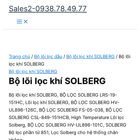
Nhảy
Sales2-0938.78.49.77
tới
Main
nội
Menu
dung
Trang chủ
/
Bộ lỏi lọc dầu
/
Bộ lõi lọc khí SOLBERG
/ Bộ lõi
lọc khí SOLBERG
Bộ lõi lọc khí SOLBERG
Bộ lõi lọc khí SOLBERG
Bộ lõi lọc khí SOLBERG, BỘ LỌC SOLBERG LRS-19-
151HC, Lõi lọc khí SOLBERG, BỘ LỌC SOLBERG HV-
UL896-126C, BỘ LỌC SOLBERG FS-05-038, BỘ LỌC
SOLBERG CSL-849-151HCB, High Temperature Lõi lọc
Solberg, BỘ LỌC SOLBERG HV-UL896-101C, SOLBERG
Bộ lọc phần tử 851, Lọc Solberg cho hệ thống chân
không,