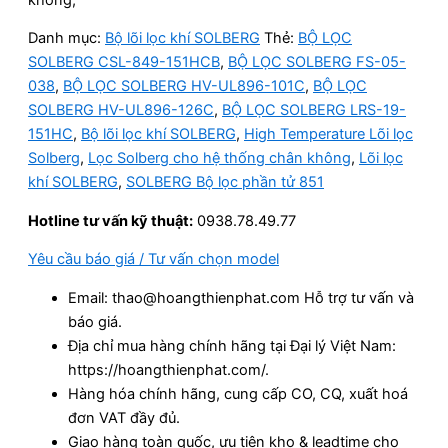
Danh mục:
Bộ lõi lọc khí SOLBERG
Thẻ:
BỘ LỌC
SOLBERG CSL-849-151HCB
,
BỘ LỌC SOLBERG FS-05-
038
,
BỘ LỌC SOLBERG HV-UL896-101C
,
BỘ LỌC
SOLBERG HV-UL896-126C
,
BỘ LỌC SOLBERG LRS-19-
151HC
,
Bộ lõi lọc khí SOLBERG
,
High Temperature Lõi lọc
Solberg
,
Lọc Solberg cho hệ thống chân không
,
Lõi lọc
khí SOLBERG
,
SOLBERG Bộ lọc phần tử 851
Hotline tư vấn kỹ thuật:
0938.78.49.77
Yêu cầu báo giá / Tư vấn chọn model
Email: thao@hoangthienphat.com Hỗ trợ tư vấn và
báo giá.
Địa chỉ mua hàng chính hãng tại Đại lý Việt Nam:
https://hoangthienphat.com/.
Hàng hóa chính hãng, cung cấp CO, CQ, xuất hoá
đơn VAT đầy đủ.
Giao hàng toàn quốc, ưu tiên kho & leadtime cho