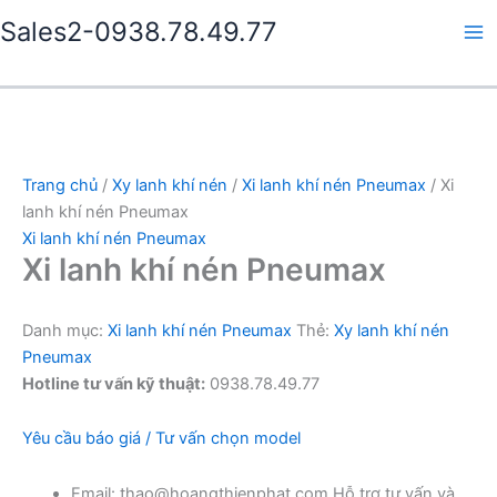
Nhảy
Sales2-0938.78.49.77
tới
Ma
nội
dung
Me
Trang chủ
/
Xy lanh khí nén
/
Xi lanh khí nén Pneumax
/ Xi
lanh khí nén Pneumax
Xi lanh khí nén Pneumax
Xi lanh khí nén Pneumax
Danh mục:
Xi lanh khí nén Pneumax
Thẻ:
Xy lanh khí nén
Pneumax
Hotline tư vấn kỹ thuật:
0938.78.49.77
Yêu cầu báo giá / Tư vấn chọn model
Email: thao@hoangthienphat.com Hỗ trợ tư vấn và