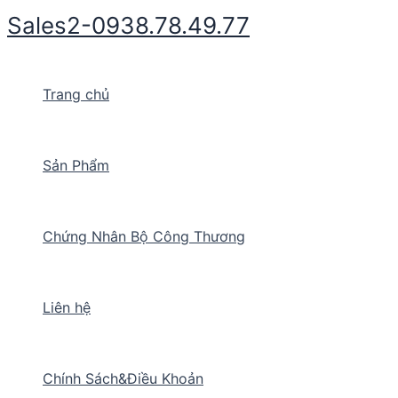
Nhảy
Sales2-0938.78.49.77
tới
nội
dung
Trang chủ
Sản Phẩm
Chứng Nhân Bộ Công Thương
Liên hệ
Chính Sách&Điều Khoản