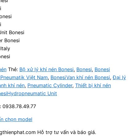
nesi
i
onesi
i
nit Bonesi
r Bonesi
Italy
onesi
nén
Thẻ:
Bộ xử lý khí nén Bonesi
,
Bonesi
,
Bonesi
 Pneumatik Việt Nam
,
BonesiVan khí nén Bonesi
,
Đại lý
anh khí nén
,
Pneumatic Cylinder
,
Thiết bị khí nén
nesiHydropneumatic Unit
:
0938.78.49.77
ấn chọn model
thienphat.com Hỗ trợ tư vấn và báo giá.