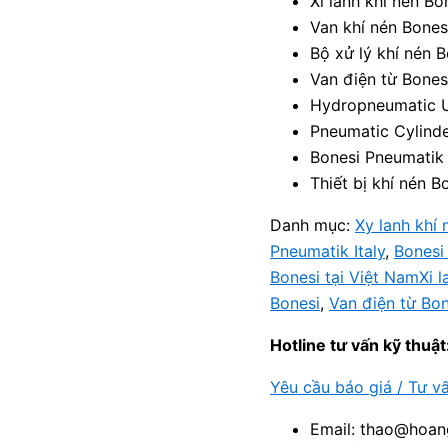
Xi lanh khí nén Bo
Van khí nén Bones
Bộ xử lý khí nén B
Van điện từ Bones
Hydropneumatic U
Pneumatic Cylinde
Bonesi Pneumatik 
Thiết bị khí nén B
Danh mục:
Xy lanh khí 
Pneumatik Italy
,
Bonesi
Bonesi tại Việt NamXi l
Bonesi
,
Van điện từ Bo
Hotline tư vấn kỹ thuật
Yêu cầu báo giá / Tư v
Email: thao@hoang