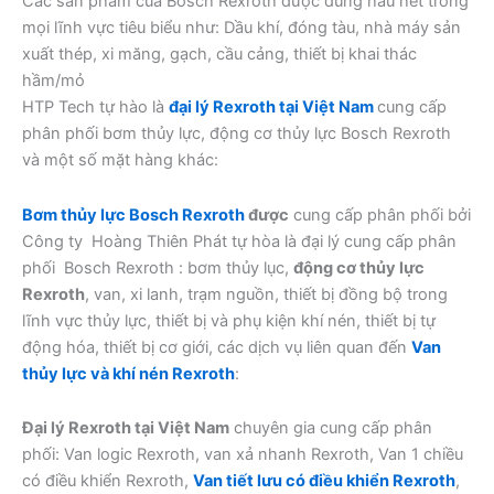
Các sản phẩm của Bosch Rexroth được dùng hầu hết trong
mọi lĩnh vực tiêu biểu như: Dầu khí, đóng tàu, nhà máy sản
xuất thép, xi măng, gạch, cầu cảng, thiết bị khai thác
hầm/mỏ
HTP Tech tự hào là
đại lý Rexroth tại Việt Nam
cung cấp
phân phối bơm thủy lực, động cơ thủy lực Bosch Rexroth
và một số mặt hàng khác:
Bơm thủy lực Bosch Rexroth
được
cung cấp phân phối bởi
Công ty Hoàng Thiên Phát tự hòa là đại lý cung cấp phân
phối Bosch Rexroth : bơm thủy lục,
động cơ thủy lực
Rexroth
, van, xi lanh, trạm nguồn, thiết bị đồng bộ trong
lĩnh vực thủy lực, thiết bị và phụ kiện khí nén, thiết bị tự
động hóa, thiết bị cơ giới, các dịch vụ liên quan đến
Van
thủy lực và khí nén Rexroth
:
Đại lý Rexroth tại Việt Nam
chuyên gia cung cấp phân
phối: Van logic Rexroth, van xả nhanh Rexroth, Van 1 chiều
có điều khiển Rexroth,
Van tiết lưu có điều khiển Rexroth
,