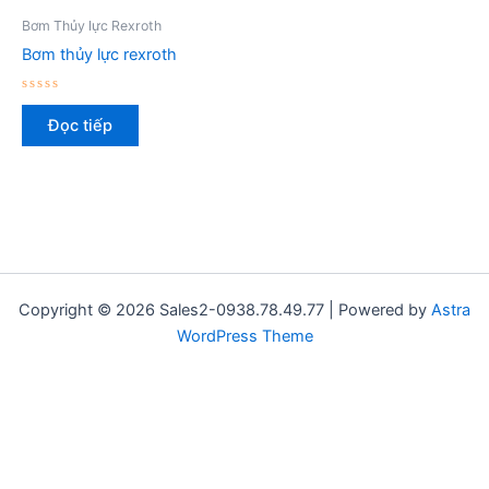
Bơm Thủy lực Rexroth
Bơm thủy lực rexroth
Được
xếp
Đọc tiếp
hạng
0
5
sao
Copyright © 2026 Sales2-0938.78.49.77 | Powered by
Astra
WordPress Theme