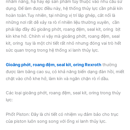
nhằm nâng, hạ hay ép sản phẩm tùy thuộc vào nhu cầu sử
dụng. Để làm được điều này, hệ thống thủy lực cần phải kín
hoàn toàn.Tuy nhiên, tại những vị trí lắp ghép, cắt nối là
những nơi rất dễ xảy ra rò rỉ nhiên liệu thường xuyên, cần
phải lắp đầy đủ gioăng phớt, roang đệm, seal kit, oring bịt
kín khe hở. Chính vì vậy mà gioăng phớt, roang đệm, seal
kit, oring tuy là một chi tiết rất nhỏ nhưng đóng vai trò hết
sức quan trọng trong hệ thống xi lanh thủy lực.
Gioăng phớt, roang đệm, seal kit, oring Rexroth
thường
được làm bằng cao su, có khả năng biến dạng đàn hồi, miết
chặt vào chỗ khe hở, làm kín và ngăn chặn rò rỉ dầu.
Các loại gioăng phớt, roang đệm, seal kit, oring trong thủy
lực:
Phốt Piston: Đây là chi tiết có nhiệm vụ đảm bảo cho trục
của piston luôn song song với ống xi lanh thủy lực.