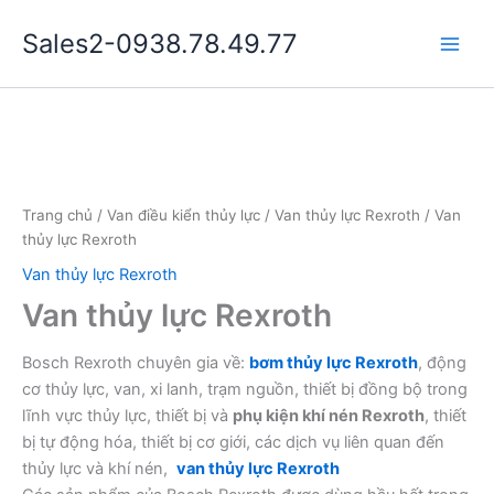
Nhảy
Sales2-0938.78.49.77
tới
Main
nội
dung
Men
Trang chủ
/
Van điều kiển thủy lực
/
Van thủy lực Rexroth
/ Van
thủy lực Rexroth
Van thủy lực Rexroth
Van thủy lực Rexroth
Bosch Rexroth chuyên gia về:
bơm thủy lực Rexroth
, động
cơ thủy lực, van, xi lanh, trạm nguồn, thiết bị đồng bộ trong
lĩnh vực thủy lực, thiết bị và
phụ kiện khí nén
Rexroth
, thiết
bị tự động hóa, thiết bị cơ giới, các dịch vụ liên quan đến
thủy lực và khí nén,
van thủy lực
Rexroth