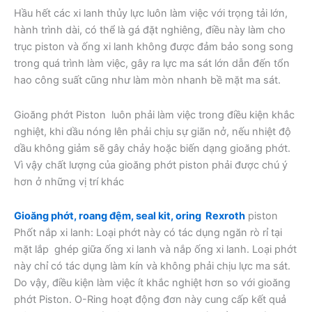
Hầu hết các xi lanh thủy lực luôn làm việc với trọng tải lớn,
hành trình dài, có thể là gá đặt nghiêng, điều này làm cho
trục piston và ống xi lanh không được đảm bảo song song
trong quá trình làm việc, gây ra lực ma sát lớn dẫn đến tổn
hao công suất cũng như làm mòn nhanh bề mặt ma sát.
Gioăng phớt Piston luôn phải làm việc trong điều kiện khắc
nghiệt, khi dầu nóng lên phải chịu sự giãn nở, nếu nhiệt độ
dầu không giảm sẽ gây chảy hoặc biến dạng gioăng phớt.
Vì vậy chất lượng của gioăng phớt piston phải được chú ý
hơn ở những vị trí khác
Gioăng phớt, roang đệm, seal kit, oring Rexroth
piston
Phốt nắp xi lanh: Loại phớt này có tác dụng ngăn rò rỉ tại
mặt lắp ghép giữa ống xi lanh và nắp ống xi lanh. Loại phớt
này chỉ có tác dụng làm kín và không phải chịu lực ma sát.
Do vậy, điều kiện làm việc ít khắc nghiệt hơn so với gioăng
phớt Piston. O-Ring hoạt động đơn này cung cấp kết quả