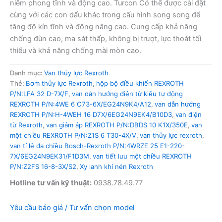
niêm phong tĩnh và động cao. Turcon Có thể được cài đặt
cùng với các con dấu khác trong cấu hình song song để
tăng độ kín tĩnh và động nâng cao. Cung cấp khả năng
chống đùn cao, ma sát thấp, không bị trượt, lực thoát tối
thiểu và khả năng chống mài mòn cao.
Danh mục:
Van thủy lực Rexroth
Thẻ:
Bơm thủy lực Rexroth
,
hộp bộ điều khiển REXROTH
P/N:LFA 32 D-7X/F
,
van dẫn hướng điện từ kiểu tự động
REXROTH P/N:4WE 6 C73-6X/EG24N9K4/A12
,
van dẫn hướng
REXROTH P/N:H-4WEH 16 D7X/6EG24N9EK4/B10D3
,
van điện
từ Rexroth
,
van giảm áp REXROTH P/N:DBDS 10 K1X/350E
,
van
một chiều REXROTH P/N:Z1S 6 T30-4X/V
,
van thủy lực rexroth
,
van tỉ lệ đa chiều Bosch-Rexroth P/N:4WRZE 25 E1-220-
7X/6EG24N9EK31/F1D3M
,
van tiết lưu một chiều REXROTH
P/N:Z2FS 16-8-3X/S2
,
Xy lanh khí nén Rexroth
Hotline tư vấn kỹ thuật:
0938.78.49.77
Yêu cầu báo giá / Tư vấn chọn model