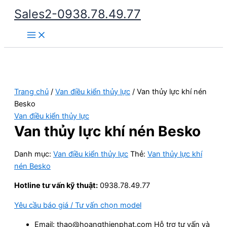
Nhảy
Sales2-0938.78.49.77
tới
Main
nội
Menu
dung
Trang chủ
/
Van điều kiển thủy lực
/ Van thủy lực khí nén
Besko
Van điều kiển thủy lực
Van thủy lực khí nén Besko
Danh mục:
Van điều kiển thủy lực
Thẻ:
Van thủy lực khí
nén Besko
Hotline tư vấn kỹ thuật:
0938.78.49.77
Yêu cầu báo giá / Tư vấn chọn model
Email: thao@hoangthienphat.com Hỗ trợ tư vấn và