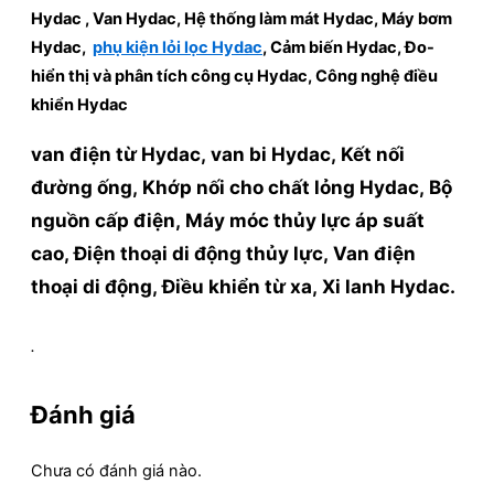
Hydac , Van Hydac, Hệ thống làm mát Hydac, Máy bơm
Hydac,
phụ kiện lỏi lọc Hydac
, Cảm biến Hydac, Đo-
hiển thị và phân tích công cụ Hydac, Công nghệ điều
khiển Hydac
van điện từ
Hydac
, van bi
Hydac
, Kết nối
đường ống, Khớp nối cho chất lỏng
Hydac
, Bộ
nguồn cấp điện, Máy móc thủy lực áp suất
cao, Điện thoại di động thủy lực, Van điện
thoại di động, Điều khiển từ xa, Xi lanh
Hydac
.
.
Đánh giá
Chưa có đánh giá nào.