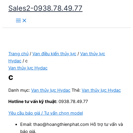
Nhảy
Sales2-0938.78.49.77
tới
Main
nội
Menu
dung
Trang chủ
/
Van điều kiển thủy lực
/
Van thủy lực
Hydac
/ c
Van thủy lực Hydac
c
Danh mục:
Van thủy lực Hydac
Thẻ:
Van thủy lực Hydac
Hotline tư vấn kỹ thuật:
0938.78.49.77
Yêu cầu báo giá / Tư vấn chọn model
Email: thao@hoangthienphat.com Hỗ trợ tư vấn và
báo giá.