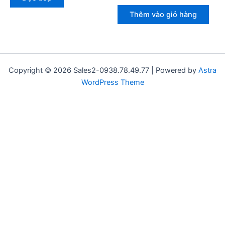
hạng
0
0
5
Thêm vào giỏ hàng
5
sao
sao
Copyright © 2026 Sales2-0938.78.49.77 | Powered by
Astra
WordPress Theme