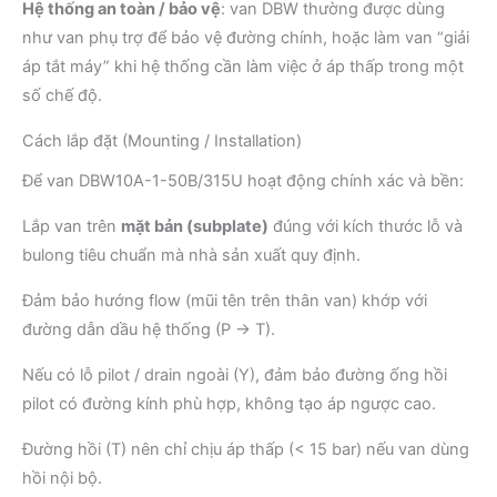
Hệ thống an toàn / bảo vệ
: van DBW thường được dùng
như van phụ trợ để bảo vệ đường chính, hoặc làm van “giải
áp tắt máy” khi hệ thống cần làm việc ở áp thấp trong một
số chế độ.
Cách lắp đặt (Mounting / Installation)
Để van DBW10A-1-50B/315U hoạt động chính xác và bền:
Lắp van trên
mặt bản (subplate)
đúng với kích thước lỗ và
bulong tiêu chuẩn mà nhà sản xuất quy định.
Đảm bảo hướng flow (mũi tên trên thân van) khớp với
đường dẫn dầu hệ thống (P → T).
Nếu có lỗ pilot / drain ngoài (Y), đảm bảo đường ống hồi
pilot có đường kính phù hợp, không tạo áp ngược cao.
Đường hồi (T) nên chỉ chịu áp thấp (< 15 bar) nếu van dùng
hồi nội bộ.