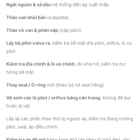
Ngắt nguồn & xả dầu
hệ thống đến áp suất thấp.
Tháo van khỏi bản
(subplate).
Tháo vỏ van & phần nắp
(nắp pilot).
Lấy bộ pilot valve ra
, kiểm tra bề mặt đĩa pilot, orifice, lò xo
pilot.
Kiểm tra đĩa chính & lò xo chính
, đo khe hở, kiểm tra hư
hỏng bề mặt.
Thay seal / O-ring
mới (theo bộ kit seal hãng).
Vệ sinh các lỗ pilot / orifice bằng cẩn trọng
, không để bụi
hoặc dị vật.
Lắp lại các phần theo thứ tự ngược lại, kiểm tra đúng hướng
pilot, seal, áp điều chỉnh.
Kiểm tra áp độ mở
bằng bơm thử (áp tăng từ nhỏ lên), ghi