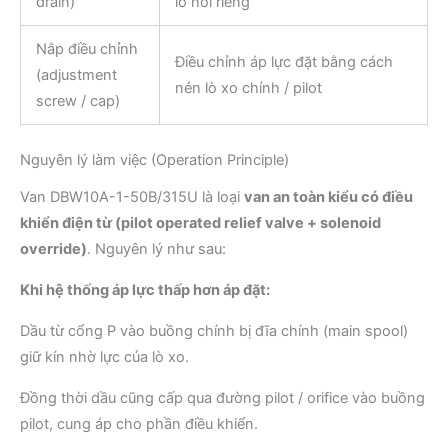
drain)
lỗ hồi riêng
Nắp điều chỉnh
Điều chỉnh áp lực đặt bằng cách
(adjustment
nén lò xo chính / pilot
screw / cap)
Nguyên lý làm việc (Operation Principle)
Van DBW10A-1-50B/315U là loại
van an toàn kiểu có điều
khiển điện từ (pilot operated relief valve + solenoid
override)
. Nguyên lý như sau:
Khi hệ thống áp lực thấp hơn áp đặt:
Dầu từ cổng P vào buồng chính bị đĩa chính (main spool)
giữ kín nhờ lực của lò xo.
Đồng thời dầu cũng cấp qua đường pilot / orifice vào buồng
pilot, cung áp cho phần điều khiển.