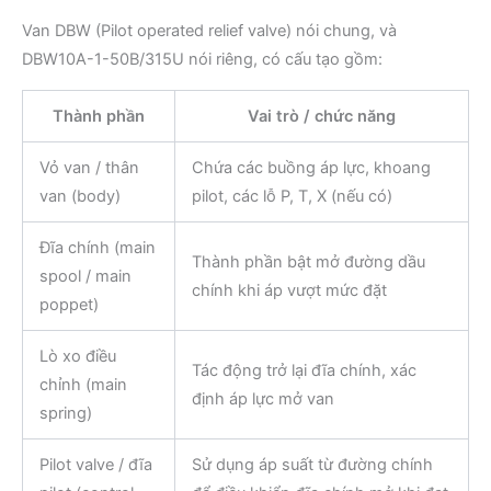
Van DBW (Pilot operated relief valve) nói chung, và
DBW10A-1-50B/315U nói riêng, có cấu tạo gồm:
Thành phần
Vai trò / chức năng
Vỏ van / thân
Chứa các buồng áp lực, khoang
van (body)
pilot, các lỗ P, T, X (nếu có)
Đĩa chính (main
Thành phần bật mở đường dầu
spool / main
chính khi áp vượt mức đặt
poppet)
Lò xo điều
Tác động trở lại đĩa chính, xác
chỉnh (main
định áp lực mở van
spring)
Pilot valve / đĩa
Sử dụng áp suất từ đường chính