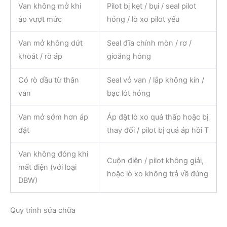
Van không mở khi
Pilot bị kẹt / bụi / seal pilot
áp vượt mức
hỏng / lò xo pilot yếu
Van mở không dứt
Seal đĩa chính mòn / rơ /
khoát / rò áp
gioăng hỏng
Có rò dầu từ thân
Seal vỏ van / lắp không kín /
van
bạc lót hỏng
Van mở sớm hơn áp
Áp đặt lò xo quá thấp hoặc bị
đặt
thay đổi / pilot bị quá áp hồi T
Van không đóng khi
Cuộn điện / pilot không giải,
mất điện (với loại
hoặc lò xo không trả về đúng
DBW)
Quy trình sửa chữa