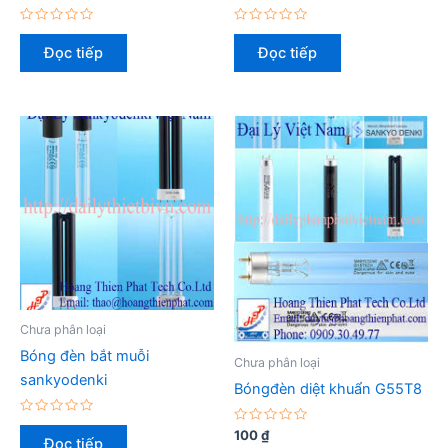
Được
Được
xếp
xếp
Đọc tiếp
Đọc tiếp
hạng
hạng
0
0
5
5
sao
sao
Chưa phân loại
Bóng đèn bắt muỗi
Chưa phân loại
sankyodenki
Bóngđèn diệt khuẩn G55T8
Được
Được
100
₫
xếp
Đọc tiếp
xếp
hạng