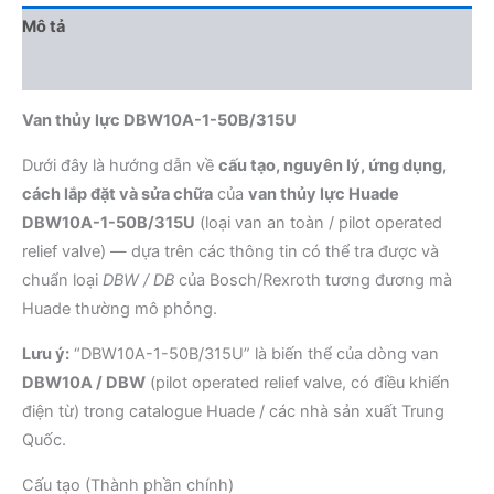
Mô tả
Đánh giá (0)
Van thủy lực DBW10A-1-50B/315U
Dưới đây là hướng dẫn về
cấu tạo, nguyên lý, ứng dụng,
cách lắp đặt và sửa chữa
của
van thủy lực Huade
DBW10A-1-50B/315U
(loại van an toàn / pilot operated
relief valve) — dựa trên các thông tin có thể tra được và
chuẩn loại
DBW / DB
của Bosch/Rexroth tương đương mà
Huade thường mô phỏng.
Lưu ý:
“DBW10A-1-50B/315U” là biến thể của dòng van
DBW10A / DBW
(pilot operated relief valve, có điều khiển
điện từ) trong catalogue Huade / các nhà sản xuất Trung
Quốc.
Cấu tạo (Thành phần chính)