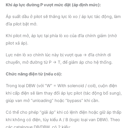
Khi áp lực đường P vượt mức đặt (áp định mức):
Áp suất dầu ở pilot sẽ thắng lực lò xo / áp lực tác động, làm
đĩa pilot bật mở.
Khi pilot mở, áp lực tại phía lò xo của đĩa chính giảm (nhờ
pilot xả áp).
Lực nén lò xo chính lúc này bị vượt qua → đĩa chính di
chuyển, mở đường từ P → T, để giảm áp cho hệ thống.
Chức năng điện từ (nếu có):
Trong loại DBW (với “W” = With solenoid / coil), cuộn điện
khi cấp điện sẽ làm thay đổi áp lực pilot (tác động bổ sung),
giúp van mở “unloading” hoặc “bypass” khi cần.
Có thể cho phép “giải áp” khi có lệnh điện hoặc giữ áp thấp
khi không có điện, tùy kiểu A / B (logic loại van DBW). Theo
các catalogue DB/DBW, có 2 kiểu: