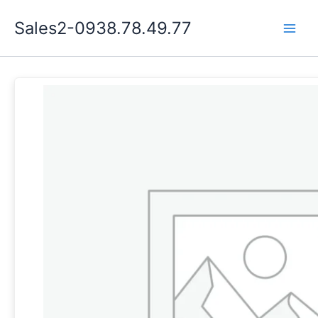
Nhảy
Sales2-0938.78.49.77
tới
Main
nội
dung
Men