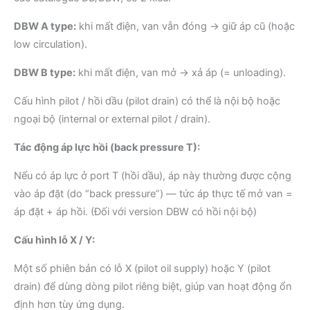
DBW A type:
khi mất điện, van vẫn đóng → giữ áp cũ (hoặc
low circulation).
DBW B type:
khi mất điện, van mở → xả áp (= unloading).
Cấu hình pilot / hồi dầu (pilot drain) có thể là nội bộ hoặc
ngoại bộ (internal or external pilot / drain).
Tác động áp lực hồi (back pressure T):
Nếu có áp lực ở port T (hồi dầu), áp này thường được cộng
vào áp đặt (do “back pressure”) — tức áp thực tế mở van =
áp đặt + áp hồi. (Đối với version DBW có hồi nội bộ)
Cấu hình lỗ X / Y:
Một số phiên bản có lỗ X (pilot oil supply) hoặc Y (pilot
drain) để dùng dòng pilot riêng biệt, giúp van hoạt động ổn
định hơn tùy ứng dụng.