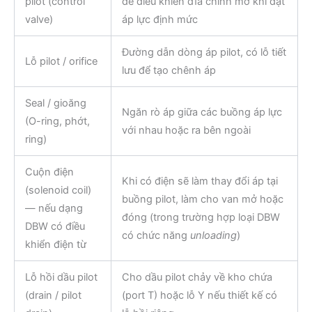
pilot (control
để điều khiển đĩa chính mở khi đạt
valve)
áp lực định mức
Đường dẫn dòng áp pilot, có lỗ tiết
Lỗ pilot / orifice
lưu để tạo chênh áp
Seal / gioăng
Ngăn rò áp giữa các buồng áp lực
(O-ring, phớt,
với nhau hoặc ra bên ngoài
ring)
Cuộn điện
Khi có điện sẽ làm thay đổi áp tại
(solenoid coil)
buồng pilot, làm cho van mở hoặc
— nếu dạng
đóng (trong trường hợp loại DBW
DBW có điều
có chức năng
unloading
)
khiển điện từ
Lỗ hồi dầu pilot
Cho dầu pilot chảy về kho chứa
(drain / pilot
(port T) hoặc lỗ Y nếu thiết kế có