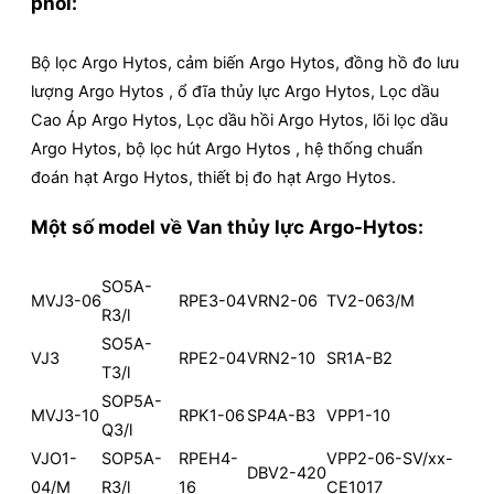
phối:
Bộ lọc Argo Hytos, cảm biến Argo Hytos, đồng hồ đo lưu
lượng Argo Hytos , ổ đĩa thủy lực Argo Hytos, Lọc dầu
Cao Áp Argo Hytos, Lọc dầu hồi Argo Hytos, lõi lọc dầu
Argo Hytos, bộ lọc hút Argo Hytos , hệ thống chuẩn
đoán hạt Argo Hytos, thiết bị đo hạt Argo Hytos.
Một số model về Van thủy lực Argo-Hytos:
SO5A-
MVJ3-06
RPE3-04
VRN2-06
TV2-063/M
R3/l
SO5A-
VJ3
RPE2-04
VRN2-10
SR1A-B2
T3/l
SOP5A-
MVJ3-10
RPK1-06
SP4A-B3
VPP1-10
Q3/l
VJO1-
SOP5A-
RPEH4-
VPP2-06-SV/xx-
DBV2-420
04/M
R3/l
16
CE1017