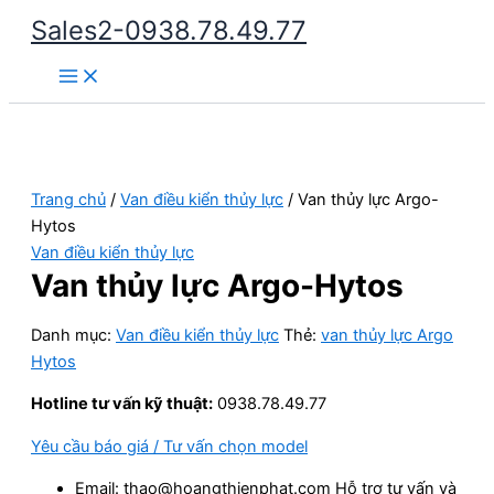
Nhảy
Sales2-0938.78.49.77
tới
Main
nội
Menu
dung
Trang chủ
/
Van điều kiển thủy lực
/ Van thủy lực Argo-
Hytos
Van điều kiển thủy lực
Van thủy lực Argo-Hytos
Danh mục:
Van điều kiển thủy lực
Thẻ:
van thủy lực Argo
Hytos
Hotline tư vấn kỹ thuật:
0938.78.49.77
Yêu cầu báo giá / Tư vấn chọn model
Email: thao@hoangthienphat.com Hỗ trợ tư vấn và