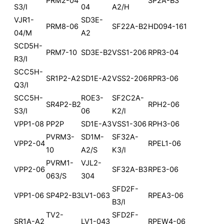
PRM2-04
SP2A-B3
S3/I
04
A2/H
VJR1-
SD3E-
PRM8-06
SF22A-B2
HD094-161
04/M
A2
SCD5H-
PRM7-10
SD3E-B2
VSS1-206
RPR3-04
R3/I
SCC5H-
SR1P2-A2
SD1E-A2
VSS2-206
RPR3-06
Q3/I
SCC5H-
ROE3-
SF2C2A-
SR4P2-B2
RPH2-06
S3/I
06
K2/l
VPP1-08
PP2P
SD1E-A3
VSS1-306
RPH3-06
PVRM3-
SD1M-
SF32A-
VPP2-04
RPEL1-06
10
A2/S
K3/l
PVRM1-
VJL2-
VPP2-06
SF32A-B3
RPE3-06
063/S
304
SFD2F-
VPP1-06
SP4P2-B3
LV1-063
RPEA3-06
B3/l
TV2-
SFD2F-
SR1A-A2
LV1-043
RPEW4-06