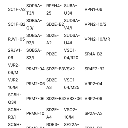
SOP5A-
RPEH4-
SU6A-
SC1F-A2
VPN1-06
T3/l
25
U3/l
SOB5A-
SUD6A-
SC1F-B2
SD2E-B2
VPN2-10/S
Q3/l
V4/l
SOB5A-
SD2E-
SUD6A-
RJV1-05
VPN2-10/MR
R3/l
A2
U4/l
2RJV1-
SOB5A-
VSO1-
PD2E
SR4A-B2
06
S3/l
04/R20
VJR2-
PRM7-04
SD2E-B3
VSV2
SR4E2-B2
06/M
VJR2-
SD2E-
VSO1-
PRM2-06
VRP2-04
10/M
A3
04/M25
SC5H-
PRM7-06
SD2E-B4
2VS3-06
VRP2-06
Q3/I
SC5H-
SD2E-
VSO2-
PRM6-10
SP2A-A3
R3/I
A4
10/M
SC5H-
ROE3-
SF22A-