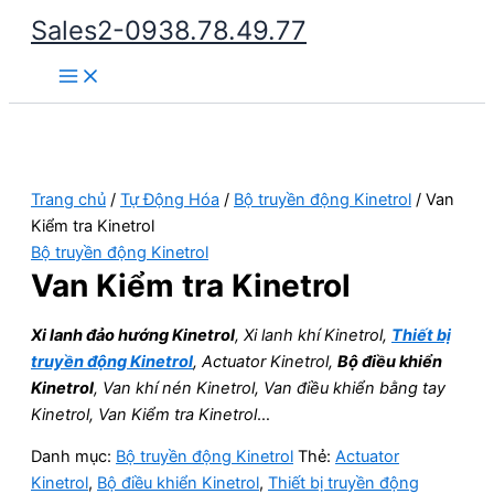
Nhảy
Sales2-0938.78.49.77
tới
Main
nội
Menu
dung
Trang chủ
/
Tự Động Hóa
/
Bộ truyền động Kinetrol
/ Van
Kiểm tra Kinetrol
Bộ truyền động Kinetrol
Van Kiểm tra Kinetrol
Xi lanh đảo hướng Kinetrol
, Xi lanh khí Kinetrol,
Thiết bị
truyền động Kinetrol
, Actuator Kinetrol,
Bộ điều khiển
Kinetrol
, Van khí nén Kinetrol, Van điều khiển bằng tay
Kinetrol, Van Kiểm tra Kinetrol
…
Danh mục:
Bộ truyền động Kinetrol
Thẻ:
Actuator
Kinetrol
,
Bộ điều khiển Kinetrol
,
Thiết bị truyền động