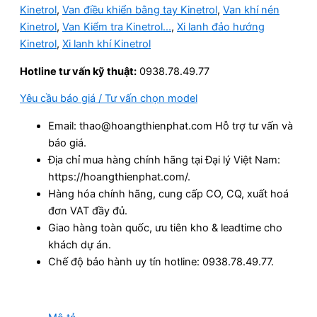
Kinetrol
,
Van điều khiển bằng tay Kinetrol
,
Van khí nén
Kinetrol
,
Van Kiểm tra Kinetrol...
,
Xi lanh đảo hướng
Kinetrol
,
Xi lanh khí Kinetrol
Hotline tư vấn kỹ thuật:
0938.78.49.77
Yêu cầu báo giá / Tư vấn chọn model
Email: thao@hoangthienphat.com Hỗ trợ tư vấn và
báo giá.
Địa chỉ mua hàng chính hãng tại Đại lý Việt Nam:
https://hoangthienphat.com/.
Hàng hóa chính hãng, cung cấp CO, CQ, xuất hoá
đơn VAT đầy đủ.
Giao hàng toàn quốc, ưu tiên kho & leadtime cho
khách dự án.
Chế độ bảo hành uy tín hotline: 0938.78.49.77.