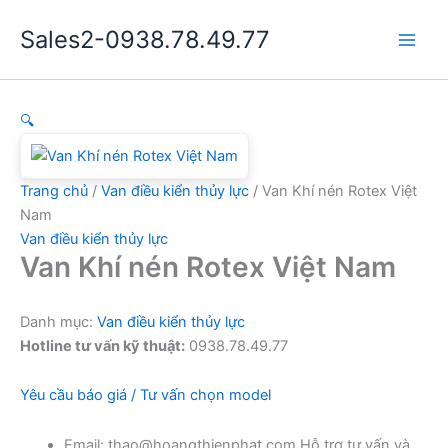
Nhảy
Sales2-0938.78.49.77
tới
Main
nội
dung
Men
🔍
Trang chủ
/
Van điều kiển thủy lực
/ Van Khí nén Rotex Việt
Nam
Van điều kiển thủy lực
Van Khí nén Rotex Việt Nam
Danh mục:
Van điều kiển thủy lực
Hotline tư vấn kỹ thuật:
0938.78.49.77
Yêu cầu báo giá / Tư vấn chọn model
Email: thao@hoangthienphat.com Hỗ trợ tư vấn và