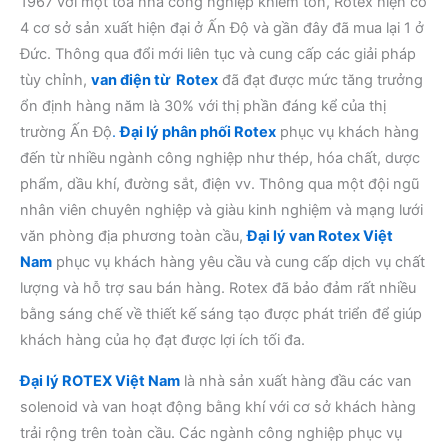
1967 với một tòa nhà công nghiệp khiêm tốn, Rotex hiện có
4 cơ sở sản xuất hiện đại ở Ấn Độ và gần đây đã mua lại 1 ở
Đức. Thông qua đổi mới liên tục và cung cấp các giải pháp
tùy chỉnh,
van điện từ Rotex
đã đạt được mức tăng trưởng
ổn định hàng năm là 30% với thị phần đáng kể của thị
trường Ấn Độ
.
Đại lý phân phối Rotex
phục vụ khách hàng
đến từ nhiều ngành công nghiệp như thép, hóa chất, dược
phẩm, dầu khí, đường sắt, điện vv. Thông qua một đội ngũ
nhân viên chuyên nghiệp và giàu kinh nghiệm và mạng lưới
văn phòng địa phương toàn cầu,
Đại lý van Rotex Việt
Nam
phục vụ khách hàng yêu cầu và cung cấp dịch vụ chất
lượng và hỗ trợ sau bán hàng. Rotex đã bảo đảm rất nhiều
bằng sáng chế về thiết kế sáng tạo được phát triển để giúp
khách hàng của họ đạt được lợi ích tối đa.
Đại lý ROTEX Việt Nam
là nhà sản xuất hàng đầu các van
solenoid và van hoạt động bằng khí với cơ sở khách hàng
trải rộng trên toàn cầu. Các ngành công nghiệp phục vụ